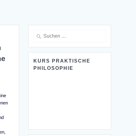
Suche
nach:
m
he
KURS PRAKTISCHE
PHILOSOPHIE
Eine
enen
nd
en,