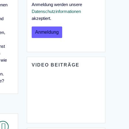
Anmeldung werden unsere
enen
Datenschutzinformationen
akzeptiert.
nd
en,
nst
n
 wie
VIDEO BEITRÄGE
n.
ge?