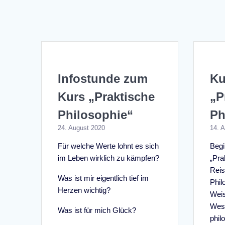
Infostunde zum
Ku
Kurs „Praktische
„P
Philosophie“
Ph
24. August 2020
14. 
Für welche Werte lohnt es sich
Begi
im Leben wirklich zu kämpfen?
„Pra
Reis
Was ist mir eigentlich tief im
Phil
Herzen wichtig?
Weis
West
Was ist für mich Glück?
phil