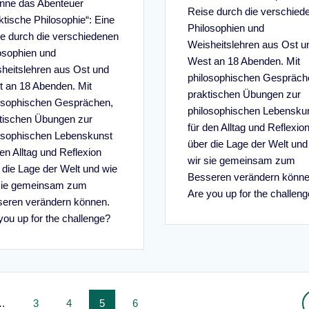
nne das Abenteuer
Reise durch die verschied
ktische Philosophie“: Eine
Philosophien und
e durch die verschiedenen
Weisheitslehren aus Ost u
osophien und
West an 18 Abenden. Mit
heitslehren aus Ost und
philosophischen Gespräch
 an 18 Abenden. Mit
praktischen Übungen zur
osophischen Gesprächen,
philosophischen Lebensku
tischen Übungen zur
für den Alltag und Reflexio
osophischen Lebenskunst
über die Lage der Welt und
den Alltag und Reflexion
wir sie gemeinsam zum
 die Lage der Welt und wie
Besseren verändern könne
sie gemeinsam zum
Are you up for the challen
eren verändern können.
you up for the challenge?
Seite
Seite
Seite
Seite
…
3
4
5
6