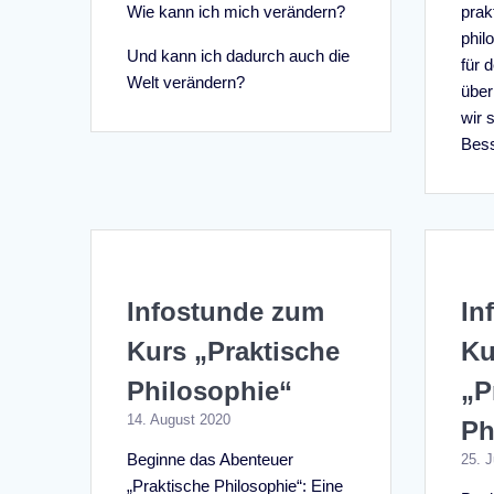
Wie kann ich mich verändern?
prak
phil
Und kann ich dadurch auch die
für 
Welt verändern?
über
wir 
Bess
Infostunde zum
In
Kurs „Praktische
Ku
Philosophie“
„P
14. August 2020
Ph
Beginne das Abenteuer
25. J
„Praktische Philosophie“: Eine