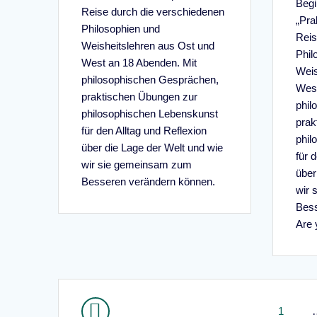
Begi
Reise durch die verschiedenen
„Pra
Philosophien und
Reis
Weisheitslehren aus Ost und
Phil
West an 18 Abenden. Mit
Weis
philosophischen Gesprächen,
West
praktischen Übungen zur
phil
philosophischen Lebenskunst
prak
für den Alltag und Reflexion
phil
über die Lage der Welt und wie
für 
wir sie gemeinsam zum
über
Besseren verändern können.
wir 
Bess
Are 
Beitragsnavigation
Seite
1