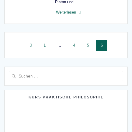
Platon und…
Weiterlesen
Beitragsnavigation
Seite
Seite
Seite
Seite
1
…
4
5
6
Suche
nach:
KURS PRAKTISCHE PHILOSOPHIE