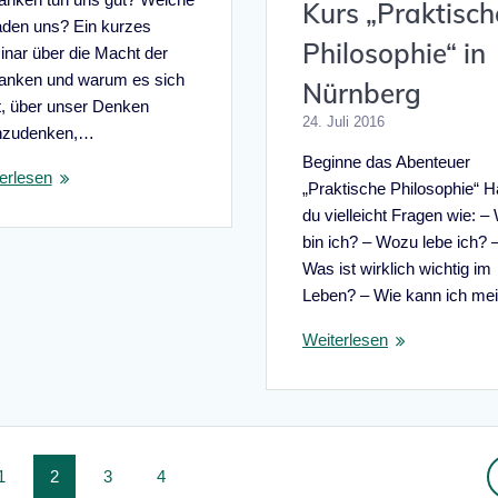
Kurs „Praktisch
den uns? Ein kurzes
Philosophie“ in
nar über die Macht der
nken und warum es sich
Nürnberg
t, über unser Denken
24. Juli 2016
hzudenken,…
Beginne das Abenteuer
erlesen
„Praktische Philosophie“ H
du vielleicht Fragen wie: –
bin ich? – Wozu lebe ich? 
Was ist wirklich wichtig im
Leben? – Wie kann ich m
Weiterlesen
Seite
Seite
Seite
Seite
1
2
3
4