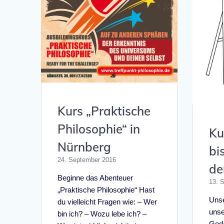
Kurs „Praktische
Philosophie“ in
Ku
Nürnberg
bi
24. September 2016
de
Beginne das Abenteuer
13. 
„Praktische Philosophie“ Hast
Unse
du vielleicht Fragen wie: – Wer
unse
bin ich? – Wozu lebe ich? –
Geda