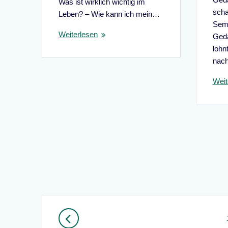
Was ist wirklich wichtig im
scha
Leben? – Wie kann ich mein…
Semi
Weiterlesen
Geda
lohn
nac
Weit
Beitragsnavigation