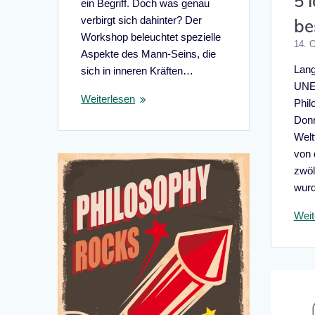
5 
ein Begriff. Doch was genau
verbirgt sich dahinter? Der
be
Workshop beleuchtet spezielle
14. 
Aspekte des Mann-Seins, die
Lang
sich in inneren Kräften…
UNE
Weiterlesen
Phil
Donn
Welt
von
zwöl
wur
Weit