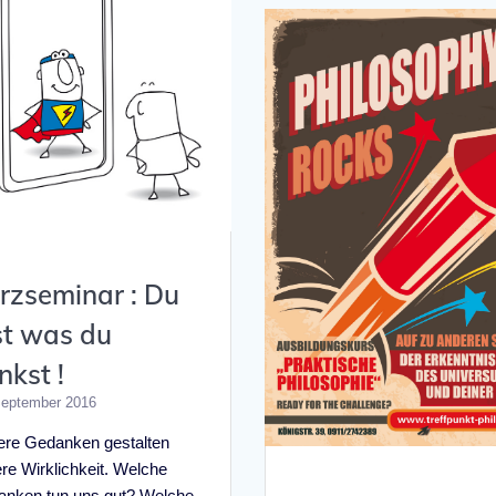
rzseminar : Du
st was du
nkst !
September 2016
re Gedanken gestalten
re Wirklichkeit. Welche
nken tun uns gut? Welche