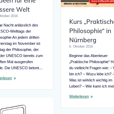
Ideen für eine
ssere Welt
Oktober 2016
Kurs „Praktisch
e Nacht anlässlich des
Philosophie“ in
SCO-Welttags der
osophie An jedem dritten
Nürnberg
erstag im November ist
6. Oktober 2016
tag der Philosophie, der
 der UNESCO bereits zum
Beginne das Abenteuer
ften Mal ausgerufen
„Praktische Philosophie“ H
de. Die UNESCO betont…
du vielleicht Fragen wie: –
bin ich? – Wozu lebe ich? 
erlesen
Was ist wirklich wichtig im
Leben? – Wie kann ich m
Weiterlesen