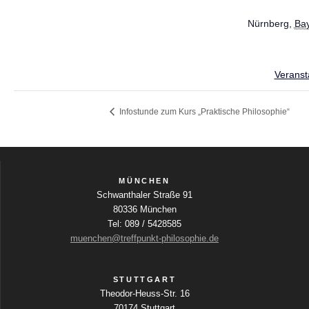
Nürnberg
,
Ba
Veranst
Infostunde zum Kurs „Praktische Philosophie“
MÜNCHEN
Schwanthaler Straße 91
80336 München
Tel: 089 / 5428585
muenchen@treffpunkt-philosophie.de
STUTTGART
Theodor-Heuss-Str. 16
70174 Stuttgart