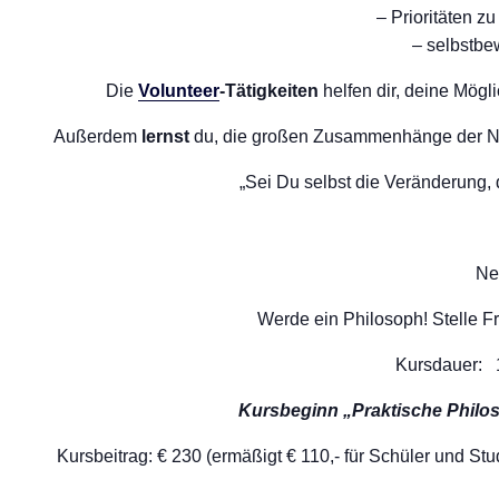
– Prioritäten z
– selbstbe
Die
Volunteer
-Tätigkeiten
helfen dir, deine Mög
Außerdem
lernst
du, die großen Zusammenhänge der Na
„Sei Du selbst die Veränderung, 
Ne
Werde ein Philosoph! Stelle F
Kursdauer: 
Kursbeginn „Praktische Philos
Kursbeitrag: € 230 (ermäßigt € 110,- für Schüler und St