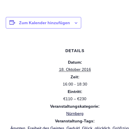
Zum Kalender hinzufügen
DETAILS
Datum:
18. Oktober 2016
Zeit:
16:00 - 18:30
Eintritt:
€110 – €230
Veranstaltungskategorie:
Nürnberg
Veranstaltung-Tags:
Ägypten
,
Freiheit des Geistes
,
Geduld
,
Glück
,
glücklich
,
Größzügi