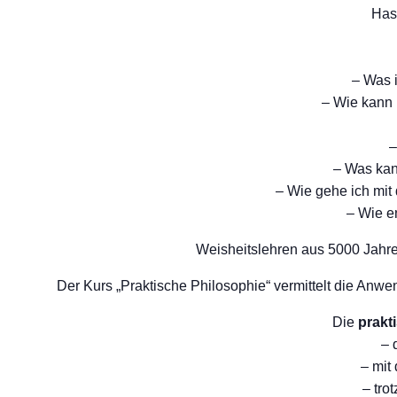
Hast
– Was i
– Wie kann 
–
– Was kann
– Wie gehe ich mi
– Wie e
Weisheitslehren aus 5000 Jahre
Der Kurs „Praktische Philosophie“ vermittelt die Anw
Die
prakt
– 
– mit
– tro