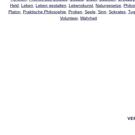
Held
,
Leben
,
Leben gestalten
,
Lebenskunst
,
Naturgesetze
,
Philo
Platon
,
Praktische Philosophie
,
Proben
,
Seele
,
Sinn
,
Sokrates
,
Tu
Volunteer
,
Wahrheit
VE