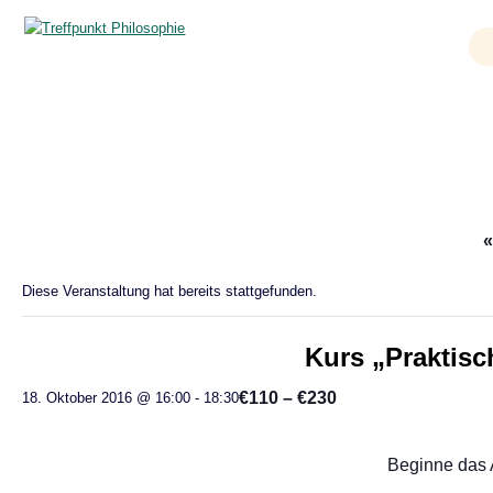
Zum
Inhalt
springen
Kurs „Praktische Philosophie“ in Nürnberg
«
Diese Veranstaltung hat bereits stattgefunden.
Kurs „Praktisc
€110 – €230
18. Oktober 2016 @ 16:00
-
18:30
Beginne das 