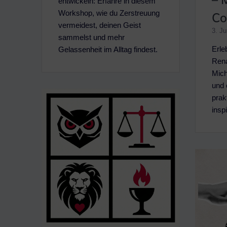
entwickeln: Erfahre in diesem
Workshop, wie du Zerstreuung
Co
vermeidest, deinen Geist
3. Ju
sammelst und mehr
Erle
Gelassenheit im Alltag findest.
Rena
Miche
und 
prak
insp