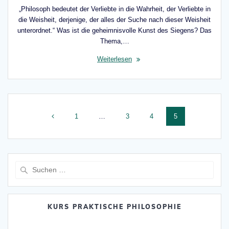
„Philosoph bedeutet der Verliebte in die Wahrheit, der Verliebte in
die Weisheit, derjenige, der alles der Suche nach dieser Weisheit
unterordnet.“ Was ist die geheimnisvolle Kunst des Siegens? Das
Thema,…
Weiterlesen
Beitragsnavigation
Seite
Seite
Seite
Seite
1
…
3
4
5
Suche
nach:
KURS PRAKTISCHE PHILOSOPHIE