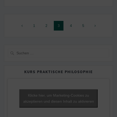
Beitragsnavigation
Seite
Seite
Seite
Seite
Seite
1
2
3
4
5
Suche
nach:
KURS PRAKTISCHE PHILOSOPHIE
Klicke hier, um Marketing-Cookies zu
akzeptieren und diesen Inhalt zu aktivieren