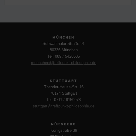
MÜNCHEN
Schwanthaler Straße 91
80336 München
Tel: 089 / 5428585
muenchen@treffpunkt-philosophie.de
STUTTGART
Theodor-Heuss-Str. 16
70174 Stuttgart
Tel: 0711 / 6159978
stuttgart@treffpunkt-philosophie.de
NÜRNBERG
Königstraße 39