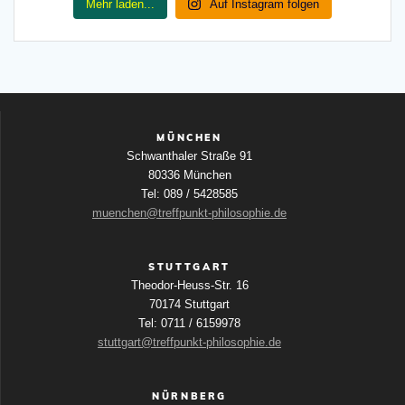
Mehr laden...
Auf Instagram folgen
MÜNCHEN
Schwanthaler Straße 91
80336 München
Tel: 089 / 5428585
muenchen@treffpunkt-philosophie.de
STUTTGART
Theodor-Heuss-Str. 16
70174 Stuttgart
Tel: 0711 / 6159978
stuttgart@treffpunkt-philosophie.de
NÜRNBERG