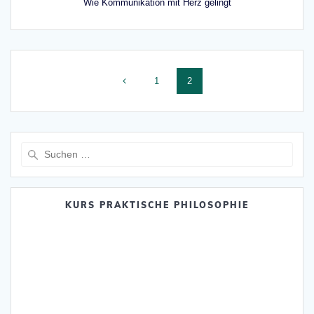
Wie Kommunikation mit Herz gelingt
Beitragsnavigation
Seite
Seite
1
2
Suche
nach:
KURS PRAKTISCHE PHILOSOPHIE