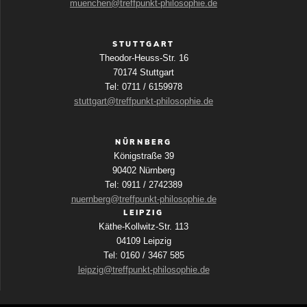
muenchen@treffpunkt-philosophie.de
STUTTGART
Theodor-Heuss-Str. 16
70174 Stuttgart
Tel: 0711 / 6159978
stuttgart@treffpunkt-philosophie.de
NÜRNBERG
Königstraße 39
90402 Nürnberg
Tel: 0911 / 2742389
nuernberg@treffpunkt-philosophie.de
LEIPZIG
Käthe-Kollwitz-Str. 113
04109 Leipzig
Tel: 0160 / 3467 585
leipzig@treffpunkt-philosophie.de