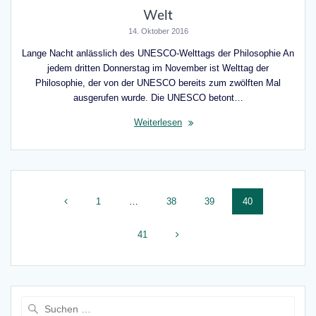
Welt
14. Oktober 2016
Lange Nacht anlässlich des UNESCO-Welttags der Philosophie An
jedem dritten Donnerstag im November ist Welttag der
Philosophie, der von der UNESCO bereits zum zwölften Mal
ausgerufen wurde. Die UNESCO betont…
Weiterlesen
Beitragsnavigation
Seite
Seite
Seite
Seite
1
…
38
39
40
Seite
41
Suche