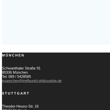
MÜNCHEN
Schwanthaler Straße 91
80336 München
Tel: 089 / 5428585
muenchen@treffpunkt-philosophie.de
STUTTGART
Theodor-Heuss-Str. 16