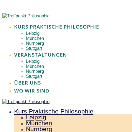
Zum
Inhalt
springen
KURS PRAKTISCHE PHILOSOPHIE
Leipzig
München
Nürnberg
Stuttgart
VERANSTALTUNGEN
Leipzig
München
Nürnberg
Stuttgart
ÜBER UNS
WO WIR SIND
Kurs Praktische Philosophie
Leipzig
München
Nürnberg