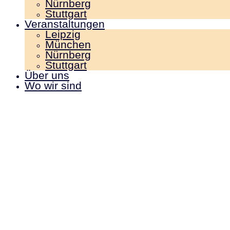
Nürnberg
Stuttgart
Veranstaltungen
Leipzig
München
Nürnberg
Stuttgart
Über uns
Wo wir sind