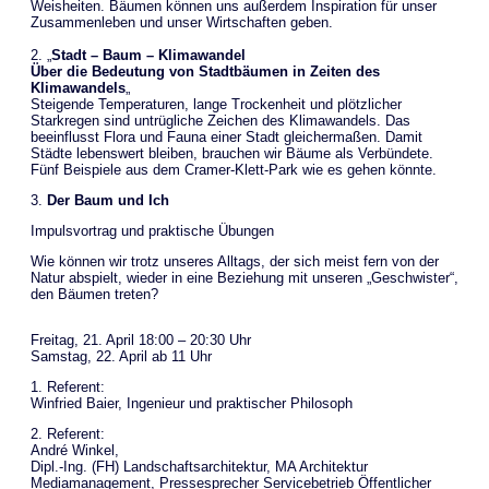
Weisheiten. Bäumen können uns außerdem Inspiration für unser
Zusammenleben und unser Wirtschaften geben.
2. „
Stadt – Baum – Klimawandel
Über die Bedeutung von Stadtbäumen in Zeiten des
Klimawandels
„
Steigende Temperaturen, lange Trockenheit und plötzlicher
Starkregen sind untrügliche Zeichen des Klimawandels. Das
beeinflusst Flora und Fauna einer Stadt gleichermaßen. Damit
Städte lebenswert bleiben, brauchen wir Bäume als Verbündete.
Fünf Beispiele aus dem Cramer-Klett-Park wie es gehen könnte.
3.
Der Baum und Ich
Impulsvortrag und praktische Übungen
Wie können wir trotz unseres Alltags, der sich meist fern von der
Natur abspielt, wieder in eine Beziehung mit unseren „Geschwister“,
den Bäumen treten?
Freitag, 21. April 18:00 – 20:30 Uhr
Samstag, 22. April ab 11 Uhr
1. Referent:
Winfried Baier, Ingenieur und praktischer Philosoph
2. Referent:
André Winkel,
Dipl.-Ing. (FH) Landschaftsarchitektur, MA Architektur
Mediamanagement, Pressesprecher Servicebetrieb Öffentlicher