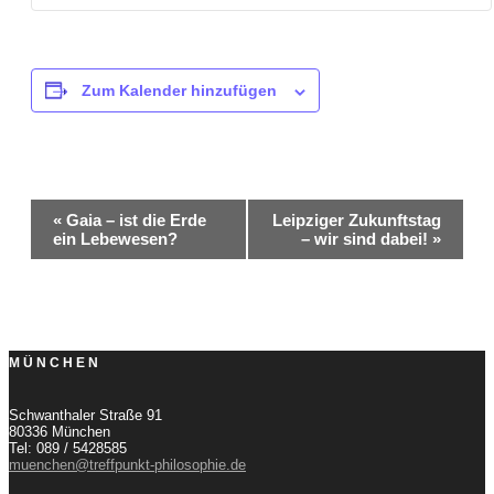
Zum Kalender hinzufügen
Veranstaltung-
«
Gaia – ist die Erde
Leipziger Zukunftstag
ein Lebewesen?
– wir sind dabei!
»
Navigation
MÜNCHEN
Schwanthaler Straße 91
80336 München
Tel: 089 / 5428585
muenchen@treffpunkt-philosophie.de