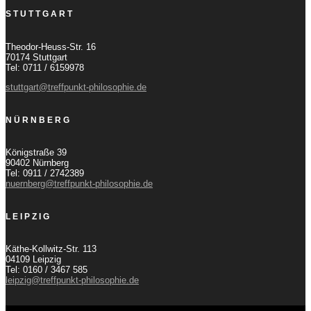
STUTTGART
Theodor-Heuss-Str. 16
70174 Stuttgart
Tel: 0711 / 6159978
stuttgart@treffpunkt-philosophie.de
NÜRNBERG
Königstraße 39
90402 Nürnberg
Tel: 0911 / 2742389
nuernberg@treffpunkt-philosophie.de
LEIPZIG
Käthe-Kollwitz-Str. 113
04109 Leipzig
Tel: 0160 / 3467 585
leipzig@treffpunkt-philosophie.de