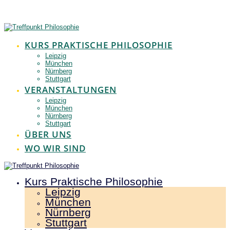
Zum
Inhalt
springen
KURS PRAKTISCHE PHILOSOPHIE
Leipzig
München
Nürnberg
Stuttgart
VERANSTALTUNGEN
Leipzig
München
Nürnberg
Stuttgart
ÜBER UNS
WO WIR SIND
Kurs Praktische Philosophie
Leipzig
München
Nürnberg
Stuttgart