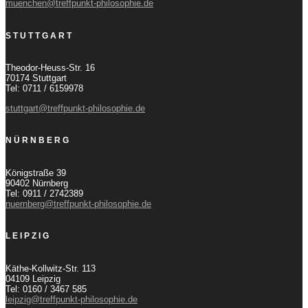
muenchen@treffpunkt-philosophie.de
STUTTGART
Theodor-Heuss-Str. 16
70174 Stuttgart
Tel: 0711 / 6159978
stuttgart@treffpunkt-philosophie.de
NÜRNBERG
Königstraße 39
90402 Nürnberg
Tel: 0911 / 2742389
nuernberg@treffpunkt-philosophie.de
LEIPZIG
Käthe-Kollwitz-Str. 113
04109 Leipzig
Tel: 0160 / 3467 585
leipzig@treffpunkt-philosophie.de