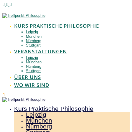
Zum
Inhalt
springen
KURS PRAKTISCHE PHILOSOPHIE
Leipzig
München
Nürnberg
Stuttgart
VERANSTALTUNGEN
Leipzig
München
Nürnberg
Stuttgart
ÜBER UNS
WO WIR SIND
Kurs Praktische Philosophie
Leipzig
München
Nürnberg