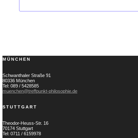
MÜNCHEN
Schwanthaler Straße 91
80336 München
Tel: 089 / 5428585
muenchen@treffpunkt-philosophie.de
STUTTGART
Theodor-Heuss-Str. 16
70174 Stuttgart
Tel: 0711 / 6159978