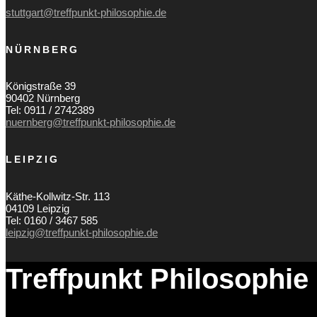
stuttgart@treffpunkt-philosophie.de
NÜRNBERG
Königstraße 39
90402 Nürnberg
Tel: 0911 / 2742389
nuernberg@treffpunkt-philosophie.de
LEIPZIG
Käthe-Kollwitz-Str. 113
04109 Leipzig
Tel: 0160 / 3467 585
leipzig@treffpunkt-philosophie.de
Treffpunkt Philosophie