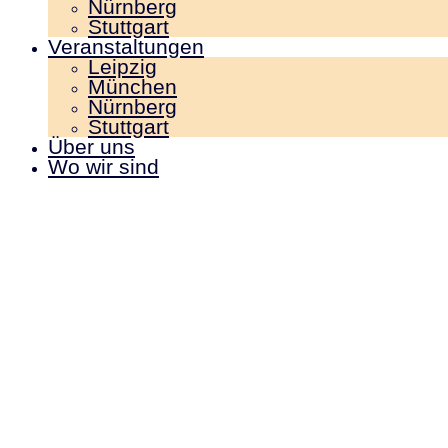
Nürnberg
Stuttgart
Veranstaltungen
Leipzig
München
Nürnberg
Stuttgart
Über uns
Wo wir sind