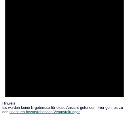
Hinweis
Es wurden keine Ergebnisse für diese Ansicht gefunden. Hier geht es zu
den
nächsten bevorstehenden Veranstaltungen
.