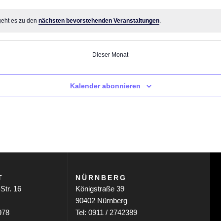
Veranstaltungen
Veranstaltungen
Veranst
geht es zu den
nächsten bevorstehenden Veranstaltungen
.
Dieser Monat
Kalender abonnieren
T
NÜRNBERG
Str. 16
Königstraße 39
90402 Nürnberg
978
Tel: 0911 / 2742389