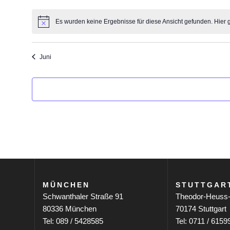
n
Veranstaltungen
Veranstaltungen
d
Es wurden keine Ergebnisse für diese Ansicht gefunden. Hier 
d
e
Hinweis
r
e
F
Juni
o
r
r
m
v
u
l
o
a
r
n
-
E
V
i
n
MÜNCHEN
STUTTGAR
e
g
Schwanthaler Straße 91
Theodor-Heuss-
a
80336 München
70174 Stuttgart
r
b
Tel: 089 / 5428585
Tel: 0711 / 6159