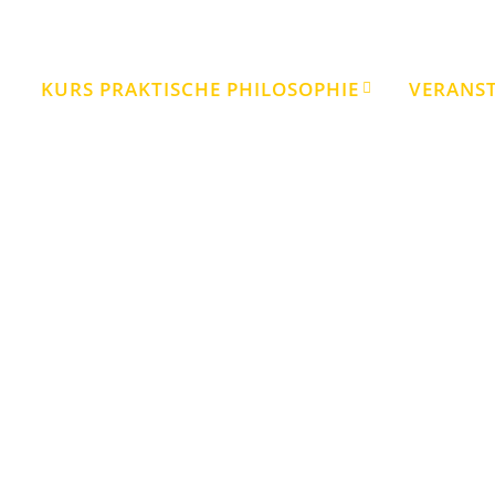
KURS PRAKTISCHE PHILOSOPHIE
VERANS
Autor:
Walter Krejci
Neue Akropolis • Schule der Philosophie