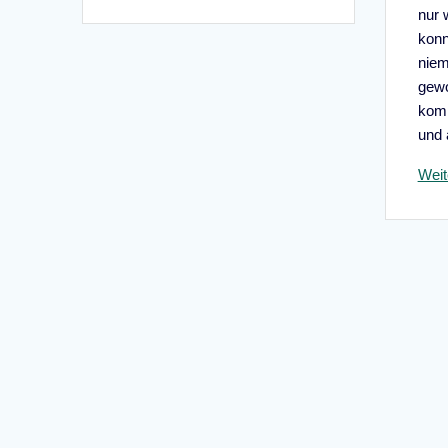
nur 
konn
niem
gewo
komp
und
Weit