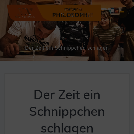
Zum
Inhalt
springen
Der Zeit ein Schnippchen schlagen
Der Zeit ein
Schnippchen
schlagen