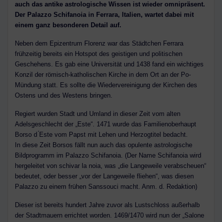
auch das antike astrologische Wissen ist wieder omnipräsent.
Der Palazzo Schifanoia in Ferrara, Italien, wartet dabei mit
einem ganz besonderen Detail auf.
Neben dem Epizentrum Florenz war das Städtchen Ferrara
frühzeitig bereits ein Hotspot des geistigen und politischen
Geschehens. Es gab eine Universität und 1438 fand ein wichtiges
Konzil der römisch-katholischen Kirche in dem Ort an der Po-
Mündung statt. Es sollte die Wiedervereinigung der Kirchen des
Ostens und des Westens bringen.
Regiert wurden Stadt und Umland in dieser Zeit vom alten
Adelsgeschlecht der „Este“. 1471 wurde das Familienoberhaupt
Borso d ́Este vom Papst mit Lehen und Herzogtitel bedacht.
In diese Zeit Borsos fällt nun auch das opulente astrologische
Bildprogramm im Palazzo Schifanoia. (Der Name Schifanoia wird
hergeleitet von schivar la noia, was „die Langeweile verabscheuen“
bedeutet, oder besser „vor der Langeweile fliehen“, was diesen
Palazzo zu einem frühen Sanssouci macht. Anm. d. Redaktion)
Dieser ist bereits hundert Jahre zuvor als Lustschloss außerhalb
der Stadtmauern errichtet worden. 1469/1470 wird nun der „Salone