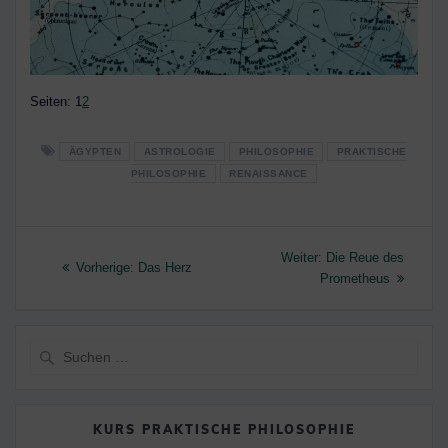
Seite
,
Seite
Seiten:
1
2
ÄGYPTEN
ASTROLOGIE
PHILOSOPHIE
PRAKTISCHE
PHILOSOPHIE
RENAISSANCE
Beitragsnavigation
Nächster
Weiter:
Die Reue des
Vorheriger
Vorherige:
Das Herz
Beitrag:
Prometheus
Beitrag:
Suche
nach:
KURS PRAKTISCHE PHILOSOPHIE