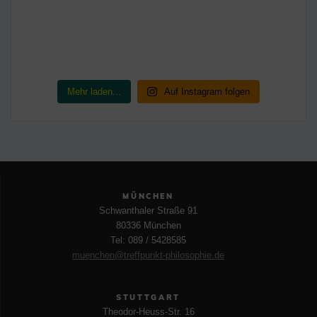
Mehr laden...
Auf Instagram folgen
MÜNCHEN
Schwanthaler Straße 91
80336 München
Tel: 089 / 5428585
muenchen@treffpunkt-philosophie.de
STUTTGART
Theodor-Heuss-Str. 16