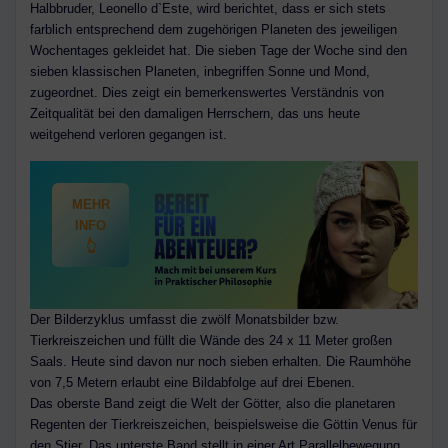
Halbbruder, Leonello d`Este, wird berichtet, dass er sich stets
farblich entsprechend dem zugehörigen Planeten des jeweiligen
Wochentages gekleidet hat. Die sieben Tage der Woche sind den
sieben klassischen Planeten, inbegriffen Sonne und Mond,
zugeordnet. Dies zeigt ein bemerkenswertes Verständnis von
Zeitqualität bei den damaligen Herrschern, das uns heute
weitgehend verloren gegangen ist.
MEHR
INFO
👆
Der Bilderzyklus umfasst die zwölf Monatsbilder bzw.
Tierkreiszeichen und füllt die Wände des 24 x 11 Meter großen
Saals. Heute sind davon nur noch sieben erhalten. Die Raumhöhe
von 7,5 Metern erlaubt eine Bildabfolge auf drei Ebenen.
Das oberste Band zeigt die Welt der Götter, also die planetaren
Regenten der Tierkreiszeichen, beispielsweise die Göttin Venus für
den Stier. Das unterste Band stellt in einer Art Parallelbewegung