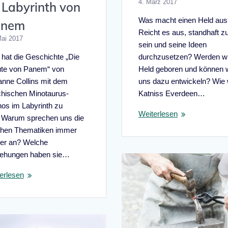
4. März 2017
 Labyrinth von
Was macht einen Held aus
anem
Reicht es aus, standhaft z
Mai 2017
sein und seine Ideen
hat die Geschichte „Die
durchzusetzen? Werden wi
ute von Panem“ von
Held geboren und können w
nne Collins mit dem
uns dazu entwickeln? Wie 
chischen Minotaurus-
Katniss Everdeen…
os im Labyrinth zu
Weiterlesen
 Warum sprechen uns die
chen Thematiken immer
er an? Welche
ehungen haben sie…
erlesen