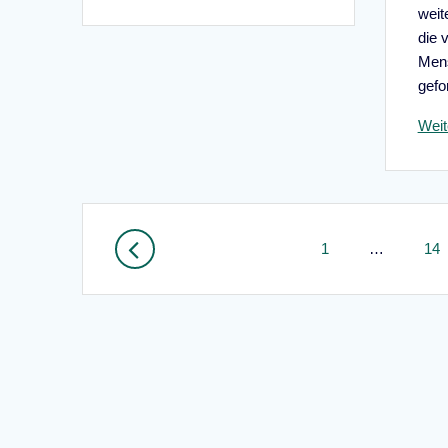
weit
die 
Men
gefo
Weit
Beitragsnavigation
Seite
Sei
1
…
14