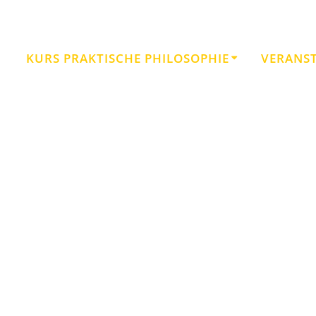
KURS PRAKTISCHE PHILOSOPHIE
VERANS
Kategorie:
Lebenskunst
Neue Akropolis • Schule der Philosophie