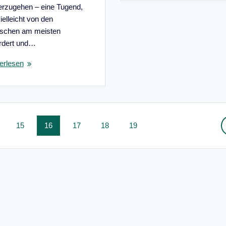
erzugehen – eine Tugend,
vielleicht von den
schen am meisten
rdert und…
erlesen
te
Seite
Seite
Seite
Seite
Seite
15
16
17
18
19