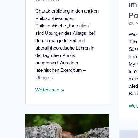
im
Charakterbildung in den antiken
P
Philosophieschulen
29. 
Philosophische „Exerzitien“
sind Übungen des Alltags, bei
Was 
denen man jederzeit und
Trib
überall theoretische Lehren in
Suza
der täglichen Praxis
grie
ausprobiert. Aus dem
Myth
lateinischen Exercitium –
tun?
Übung…
glei
wied
Weiterlesen
Bezi
Weit