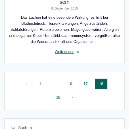
sein
8. September 2015
Das Lachen hat eine besondere Wirkung: es hilft bei
Bluthochdruck, Herzerkrankungen, Angstzuständen,
Schlafstörungen, Potenzproblemen, Magengeschwüren, Allergien
und sogar bei Krebs! Es stärkt das Immunsystem, vergrößert also
die Widerstandskraft des Organismus.…
Weiterlesen
Beitragsnavigation
Seite
Seite
Seite
Seite
1
…
16
17
18
Seite
19
Suche