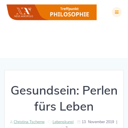
Zum
Inhalt
springen
Gesundsein: Perlen fürs Leben
Gesundsein: Perlen
fürs Leben
Christina Tscherne
Lebenskunst
13. November 2019
|
2