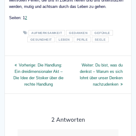
wertvollen Perlen, die uns in Zukunft helfen und uns unterstützen
werden, mutig und achtsam durch das Leben zu gehen.
Seite
,
Seite
Seiten:
1
2
AUFMERKSAMKEIT
GEDANKEN
GEFÜHLE
GESUNDHEIT
LEBEN
PERLE
SEELE
Beitragsnavigation
Vorheriger
Nächster
Vorherige:
Die Handlung:
Weiter:
Du bist, was du
Beitrag:
Beitrag:
Ein dreidimensionaler Akt –
denkst – Warum es sich
Die Idee der Stoiker über die
lohnt über unser Denken
rechte Handlung
nachzudenken
2 Antworten