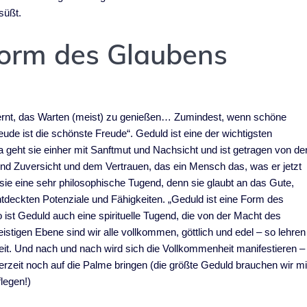
süßt.
Form des Glaubens
gelernt, das Warten (meist) zu genießen… Zumindest, wenn schöne
ude ist die schönste Freude“. Geduld ist eine der wichtigsten
eht sie einher mit Sanftmut und Nachsicht und ist getragen von de
und Zuversicht und dem Vertrauen, das ein Mensch das, was er jetzt
t sie eine sehr philosophische Tugend, denn sie glaubt an das Gute,
deckten Potenziale und Fähigkeiten. „Geduld ist eine Form des
o ist Geduld auch eine spirituelle Tugend, die von der Macht des
eistigen Ebene sind wir alle vollkommen, göttlich und edel – so lehren
eit. Und nach und nach wird sich die Vollkommenheit manifestieren –
eit noch auf die Palme bringen (die größte Geduld brauchen wir mi
legen!)