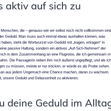
 aktiv auf sich zu
Menschen, die – genauso wie wir selbst noch nicht vollkommen sind
t der Geduld. Man muss auch einmal etwas aushalten können, was
lt haben, steht die Wortwurzel von Geduld mit „tragen, ertragen“ in
eine passive Haltung, sondern ein aktives „Auf-Sich-Nehmen“ der
e mich in dem Zusammenhang an eine Flugreise, die ich gemeinsam mi
ahm. Die Passagierin neben ihm roch äußerst ungepflegt, und als ic
ragen zu müssen, meinte er nur trocken, er würde es als Probe sehen.
n man aus jedem Ungemach eine Chance machen, daran zu wachsen.
t, unsere Geduld und Gelassenheit zu aktivieren.
du deine Geduld im Allta