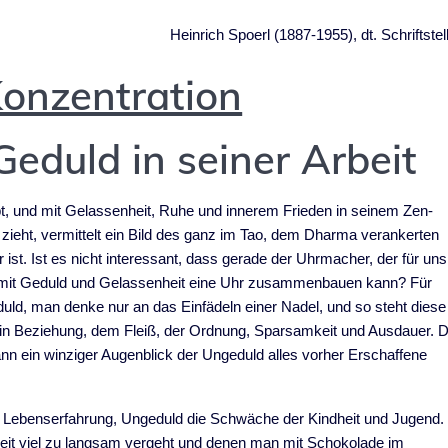
Heinrich Spoerl (1887-1955), dt. Schriftstel
eduld in seiner Arbeit
ebt, und mit Gelassenheit, Ruhe und innerem Frieden in seinem Zen-
ieht, vermittelt ein Bild des ganz im Tao, dem Dharma verankerten
ist. Ist es nicht interessant, dass gerade der Uhrmacher, der für uns
r mit Geduld und Gelassenheit eine Uhr zusammenbauen kann? Für
uld, man denke nur an das Einfädeln einer Nadel, und so steht diese
 in Beziehung, dem Fleiß, der Ordnung, Sparsamkeit und Ausdauer. 
ann ein winziger Augenblick der Ungeduld alles vorher Erschaffene
 Lebenserfahrung, Ungeduld die Schwäche der Kindheit und Jugend.
eit viel zu langsam vergeht und denen man mit Schokolade im