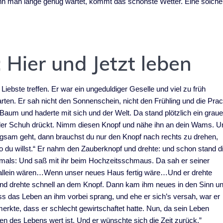
n man lange genug wartet, kommt das schönste Wetter. Eine solche
 Hier und Jetzt leben
 Liebste treffen. Er war ein ungeduldiger Geselle und viel zu früh
ten. Er sah nicht den Sonnenschein, nicht den Frühling und die Prac
 Baum und haderte mit sich und der Welt. Da stand plötzlich ein grau
 der Schuh drückt. Nimm diesen Knopf und nähe ihn an dein Wams. U
angsam geht, dann brauchst du nur den Knopf nach rechts zu drehen,
wo du willst.“ Er nahm den Zauberknopf und drehte: und schon stand d
ermals: Und saß mit ihr beim Hochzeitsschmaus. Da sah er seiner
 allein wären…Wenn unser neues Haus fertig wäre…Und er drehte
 und drehte schnell an dem Knopf. Dann kam ihm neues in den Sinn u
ass das Leben an ihm vorbei sprang, und ehe er sich’s versah, war er
erkte, dass er schlecht gewirtschaftet hatte. Nun, da sein Leben
en des Lebens wert ist. Und er wünschte sich die Zeit zurück.”