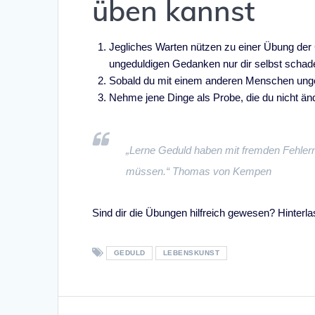
üben kannst
Jegliches Warten nützen zu einer Übung der
ungeduldigen Gedanken nur dir selbst schad
Sobald du mit einem anderen Menschen unged
Nehme jene Dinge als Probe, die du nicht ä
„Lerne Geduld haben mit fremden Fehlern;
müssen.“ Thomas von Kempen
Sind dir die Übungen hilfreich gewesen? Hinter
GEDULD
LEBENSKUNST
Beitragsnavigation