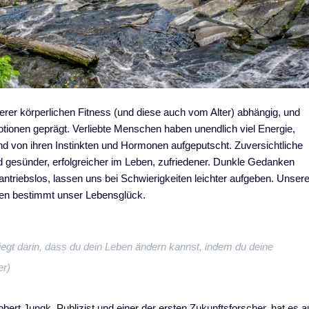
erer körperlichen Fitness (und diese auch vom Alter) abhängig, und
tionen geprägt. Verliebte Menschen haben unendlich viel Energie,
d von ihren Instinkten und Hormonen aufgeputscht. Zuversichtliche
d gesünder, erfolgreicher im Leben, zufriedener. Dunkle Gedanken
triebslos, lassen uns bei Schwierigkeiten leichter aufgeben. Unser
ken bestimmt unser Lebensglück.
egt darin, dass du dein Leben ändern kannst, indem du deine
er)
obert Jungk, Publizist und einer der ersten Zukunftsforscher, hat es a