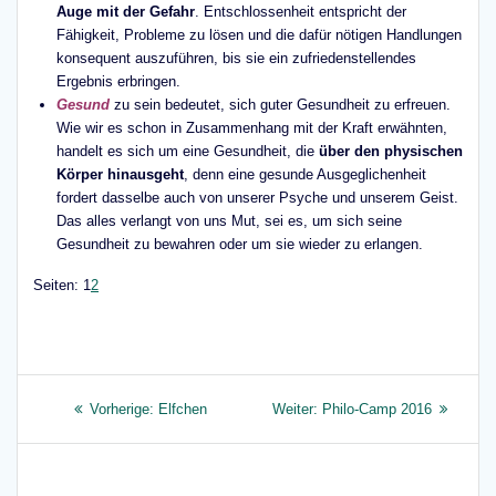
Auge mit der Gefahr
. Entschlossenheit entspricht der
Fähigkeit, Probleme zu lösen und die dafür nötigen Handlungen
konsequent auszuführen, bis sie ein zufriedenstellendes
Ergebnis erbringen.
Gesund
zu sein bedeutet, sich guter Gesundheit zu erfreuen.
Wie wir es schon in Zusammenhang mit der Kraft erwähnten,
handelt es sich um eine Gesundheit, die
über den physischen
Körper hinausgeht
, denn eine gesunde Ausgeglichenheit
fordert dasselbe auch von unserer Psyche und unserem Geist.
Das alles verlangt von uns Mut, sei es, um sich seine
Gesundheit zu bewahren oder um sie wieder zu erlangen.
Seite
,
Seite
Seiten:
1
2
Beitragsnavigation
Vorheriger
Nächster
Vorherige:
Elfchen
Weiter:
Philo-Camp 2016
Beitrag:
Beitrag: