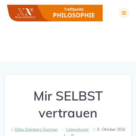
Zum
Inhalt
springen
Mir SELBST vertrauen
Mir SELBST
vertrauen
Delia Steinberg Guzman
Lebenskunst
9. Oktober 2016
|
0