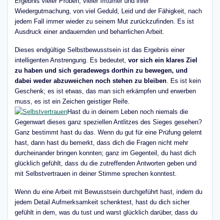
Ergebnis vieler Proben, vieler Irrtümer und ihrer
Wiedergutmachung, von viel Geduld, Leid und der Fähigkeit, nach
jedem Fall immer wieder zu seinem Mut zurückzufinden. Es ist
Ausdruck einer andauernden und beharrlichen Arbeit.
Dieses endgültige Selbstbewusstsein ist das Ergebnis einer
intelligenten Anstrengung. Es bedeutet,
vor sich ein klares Ziel
zu haben und sich geradewegs dorthin zu bewegen, und
dabei weder abzuweichen noch stehen zu bleiben
. Es ist kein
Geschenk; es ist etwas, das man sich erkämpfen und erwerben
muss, es ist ein Zeichen geistiger Reife.
Hast du in deinem Leben noch niemals die
Gegenwart dieses ganz speziellen Antlitzes des Sieges gesehen?
Ganz bestimmt hast du das. Wenn du gut für eine Prüfung gelernt
hast, dann hast du bemerkt, dass dich die Fragen nicht mehr
durcheinander bringen konnten; ganz im Gegenteil, du hast dich
glücklich gefühlt, dass du die zutreffenden Antworten geben und
mit Selbstvertrauen in deiner Stimme sprechen konntest.
Wenn du eine Arbeit mit Bewusstsein durchgeführt hast, indem du
jedem Detail Aufmerksamkeit schenktest, hast du dich sicher
gefühlt in dem, was du tust und warst glücklich darüber, dass du