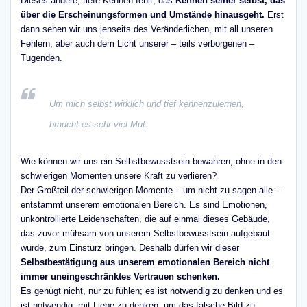
Dieses andere, tiefe Kennen fehlt, das
Kennen seiner selbst, das
über die Erscheinungsformen und Umstände hinausgeht.
Erst
dann sehen wir uns jenseits des Veränderlichen, mit all unseren
Fehlern, aber auch dem Licht unserer – teils verborgenen –
Tugenden.
Um mich selbst wirklich und tief kennenzulernen,
braucht es sehr viel Mut.
Wie können wir uns ein Selbstbewusstsein bewahren, ohne in den
schwierigen Momenten unsere Kraft zu verlieren?
Der Großteil der schwierigen Momente – um nicht zu sagen alle –
entstammt unserem emotionalen Bereich. Es sind Emotionen,
unkontrollierte Leidenschaften, die auf einmal dieses Gebäude,
das zuvor mühsam von unserem Selbstbewusstsein aufgebaut
wurde, zum Einsturz bringen. Deshalb dürfen wir dieser
Selbstbestätigung aus unserem emotionalen Bereich nicht
immer uneingeschränktes Vertrauen schenken.
Es genügt nicht, nur zu fühlen; es ist notwendig zu denken und es
ist notwendig, mit Liebe zu denken, um das falsche Bild zu