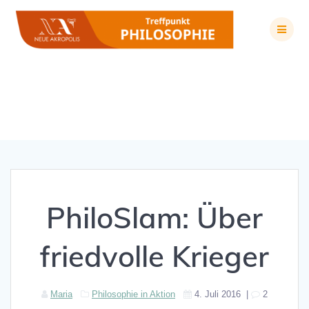
Zum
Inhalt
springen
PhiloSlam: Über friedvolle Krieger
PhiloSlam: Über
friedvolle Krieger
Maria
Philosophie in Aktion
4. Juli 2016
|
2