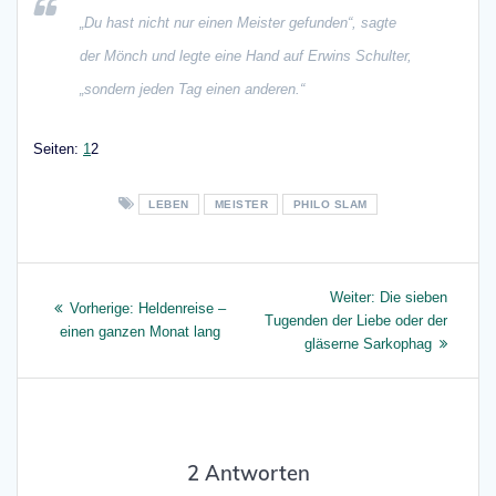
„Du hast nicht nur einen Meister gefunden“, sagte
der Mönch und legte eine Hand auf Erwins Schulter,
„sondern jeden Tag einen anderen.“
Seite
,
Seite
Seiten:
1
2
LEBEN
MEISTER
PHILO SLAM
Beitragsnavigation
Nächster
Weiter:
Die sieben
Vorheriger
Vorherige:
Heldenreise –
Beitrag:
Tugenden der Liebe oder der
Beitrag:
einen ganzen Monat lang
gläserne Sarkophag
2 Antworten