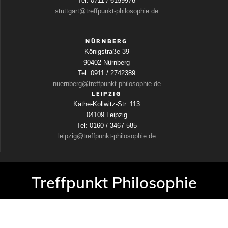
Tel: 0711 / 6159978
stuttgart@treffpunkt-philosophie.de
NÜRNBERG
Königstraße 39
90402 Nürnberg
Tel: 0911 / 2742389
nuernberg@treffpunkt-philosophie.de
LEIPZIG
Käthe-Kollwitz-Str. 113
04109 Leipzig
Tel: 0160 / 3467 585
leipzig@treffpunkt-philosophie.de
Treffpunkt Philosophie
© 2026 Neue Akropolis
Impressum
Datenschutz