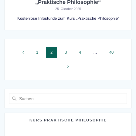
„Praktische Philosophie“
25. Oktober 2025
Kostenlose Infostunde zum Kurs „Praktische Philosophie“
Beitragsnavigation
Seite
Seite
Seite
Seite
Seite
1
2
3
4
…
40
Suche
nach:
KURS PRAKTISCHE PHILOSOPHIE