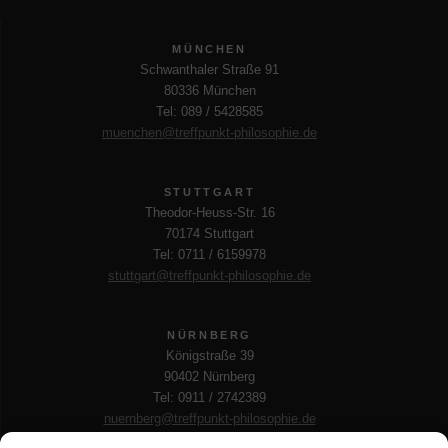
MÜNCHEN
Schwanthaler Straße 91
80336 München
Tel: 089 / 5428585
muenchen@treffpunkt-philosophie.de
STUTTGART
Theodor-Heuss-Str. 16
70174 Stuttgart
Tel: 0711 / 6159978
stuttgart@treffpunkt-philosophie.de
NÜRNBERG
Königstraße 39
90402 Nürnberg
Tel: 0911 / 2742389
nuernberg@treffpunkt-philosophie.de
LEIPZIG