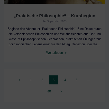
„Praktische Philosophie“ – Kursbeginn
14. September 2025
Beginne das Abenteuer „Praktische Philosophie“: Eine Reise durch
die verschiedenen Philosophien und Weisheitslehren aus Ost und
West. Mit philosophischen Gesprächen, praktischen Übungen zur
philosophischen Lebenskunst für den Alltag. Reflexion über die…
Weiterlesen
Beitragsnavigation
Seite
Seite
Seite
Seite
Seite
1
2
3
4
5
…
Seite
40