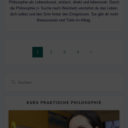
Philosophie als Lebenskunst, einfach, direkt und lebensnah. Durch
die Philosophie (= Suche nach Weisheit) verstehst du das Leben,
dich selbst und den Sinn hinter den Ereignissen. Sie gibt dir mehr
Bewusstsein und Tiefe im Alltag.
Beitragsnavigation
Seite
Seite
Seite
Seite
1
2
3
4
Suche
nach:
KURS PRAKTISCHE PHILOSOPHIE