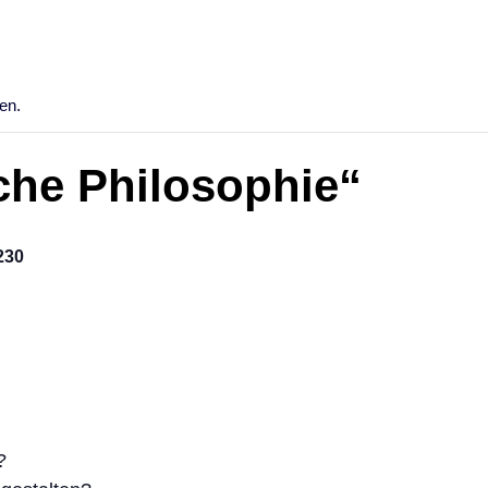
en.
che Philosophie“
230
?