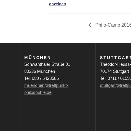
anzeigen
Philo-Camp 201
MÜNCHEN
STUTTGAR
Schwanthaler Straße 91
Theodor-Heuss-
80336 München
70174 Stuttgart
Tel: 089 / 5428585
Tel: 0711 / 6159
muenchen@treffpunkt-
stuttgart@treffp
philosophie.de