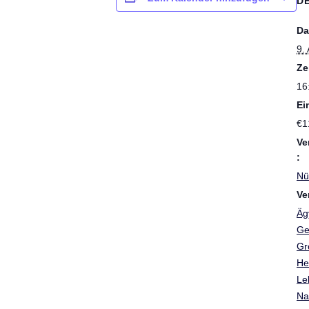
D
Da
9.
Ze
16
Ein
€1
Ve
:
Nü
Ve
Äg
Ge
Gr
He
Le
Na