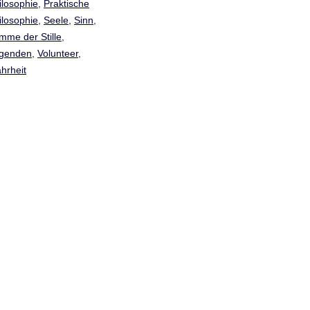
ilosophie
,
Praktische
ilosophie
,
Seele
,
Sinn
,
imme der Stille
,
genden
,
Volunteer
,
hrheit