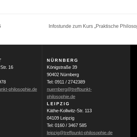
6
Infostunde zum Kurs „Praktische Philos
T
NÜRNBERG
Str. 16
Königstraße 39
90402 Nürnberg
978
Tel: 0911 / 2742389
unkt-philosophie.de
nuernberg@treffpunkt-
philosophie.de
LEIPZIG
Käthe-Kollwitz-Str. 113
04109 Leipzig
Tel: 0160 / 3467 585
leipzig@treffpunkt-philosophie.de