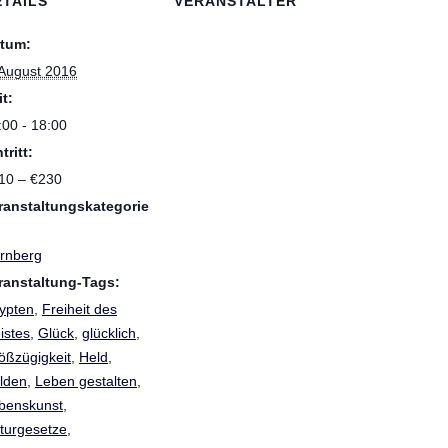
ETAILS
VERANSTALTER
tum:
 August 2016
it:
:00 - 18:00
tritt:
10 – €230
ranstaltungskategorie
rnberg
ranstaltung-Tags:
ypten
,
Freiheit des
istes
,
Glück
,
glücklich
,
ößzügigkeit
,
Held
,
lden
,
Leben gestalten
,
benskunst
,
turgesetze
,