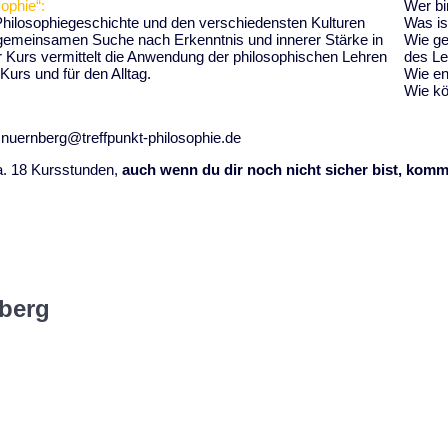
ophie“:
Wer bi
hilosophiegeschichte und den verschiedensten Kulturen
Was is
gemeinsamen Suche nach Erkenntnis und innerer Stärke in
Wie ge
 Kurs vermittelt die Anwendung der philosophischen Lehren
des Le
urs und für den Alltag.
Wie en
Wie kö
 nuernberg@treffpunkt-philosophie.de
a. 18 Kursstunden,
auch wenn du dir noch nicht sicher bist, komm
nberg