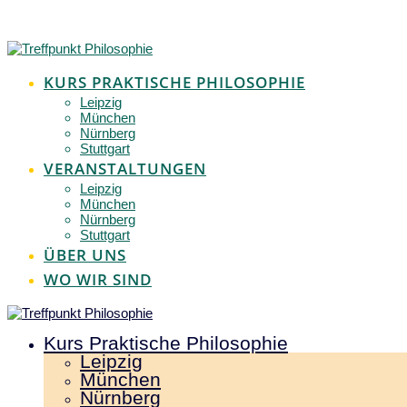
Zum
Inhalt
springen
KURS PRAKTISCHE PHILOSOPHIE
Leipzig
München
Nürnberg
Stuttgart
VERANSTALTUNGEN
Leipzig
München
Nürnberg
Stuttgart
ÜBER UNS
WO WIR SIND
Kurs Praktische Philosophie
Leipzig
München
Nürnberg