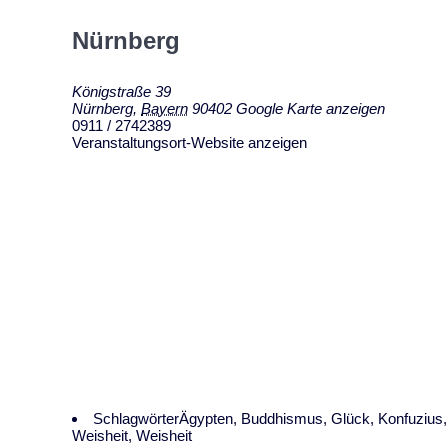
Nürnberg
Königstraße 39
Nürnberg
,
Bayern
90402
Google Karte anzeigen
0911 / 2742389
Veranstaltungsort-Website anzeigen
Schlagwörter
Ägypten
,
Buddhismus
,
Glück
,
Konfuzius
Weisheit
,
Weisheit