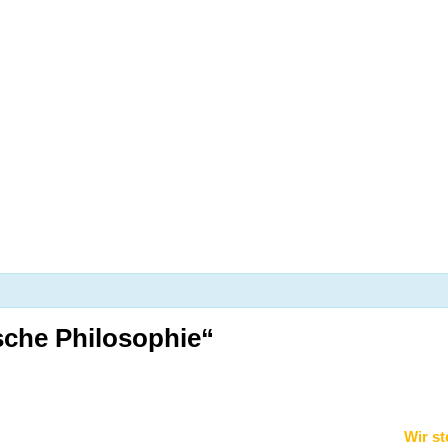
bend/Kursbeginn „Praktische Philos
sche Philosophie“
Wir st