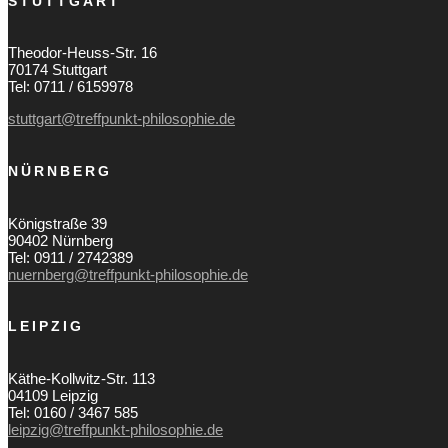
STUTTGART
Theodor-Heuss-Str. 16
70174 Stuttgart
Tel: 0711 / 6159978
stuttgart@treffpunkt-philosophie.de
NÜRNBERG
Königstraße 39
90402 Nürnberg
Tel: 0911 / 2742389
nuernberg@treffpunkt-philosophie.de
LEIPZIG
Käthe-Kollwitz-Str. 113
04109 Leipzig
Tel: 0160 / 3467 585
leipzig@treffpunkt-philosophie.de