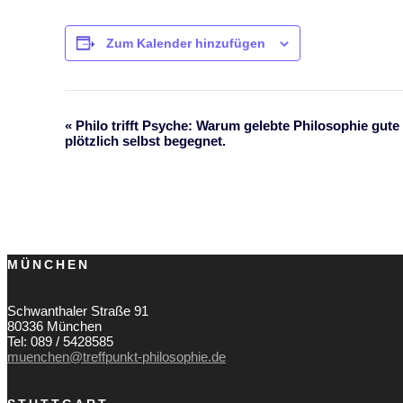
Zum Kalender hinzufügen
«
Philo trifft Psyche: Warum gelebte Philosophie gut
Veranstaltung-
plötzlich selbst begegnet.
Navigation
MÜNCHEN
Schwanthaler Straße 91
80336 München
Tel: 089 / 5428585
muenchen@treffpunkt-philosophie.de