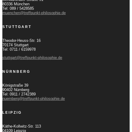
80336 München
Tel: 089 / 5428585
muenchen@treffpunkt-philosophie.de
STUTTGART
Theodor-Heuss-Str. 16
70174 Stuttgart
Tel: 0711 / 6159978
stuttgart@treffpunkt-philosophie.de
NÜRNBERG
Königstraße 39
90402 Nürnberg
Tel: 0911 / 2742389
nuernberg@treffpunkt-philosophie.de
LEIPZIG
Käthe-Kollwitz-Str. 113
04109 Leipzig