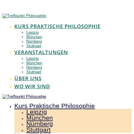
Zum
Inhalt
springen
KURS PRAKTISCHE PHILOSOPHIE
Leipzig
München
Nürnberg
Stuttgart
VERANSTALTUNGEN
Leipzig
München
Nürnberg
Stuttgart
ÜBER UNS
WO WIR SIND
Kurs Praktische Philosophie
Leipzig
München
Nürnberg
Stuttgart