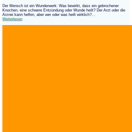
Der Mensch ist ein Wunderwerk: Was bewirkt, dass ein gebrochener
Knochen, eine schwere Entzündung oder Wunde heilt? Der Arzt oder die
Arznei kann helfen, aber wer oder was heilt wirklich?…
Weiterlesen