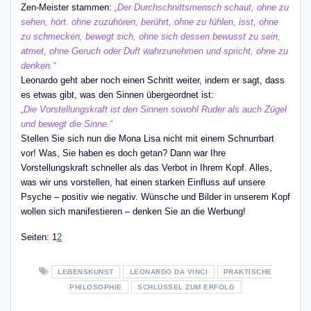
Zen-Meister stammen:
„Der Durchschnittsmensch schaut, ohne zu
sehen, hört. ohne zuzuhören, berührt, ohne zu fühlen, isst, ohne
zu schmecken, bewegt sich, ohne sich dessen bewusst zu sein,
atmet, ohne Geruch oder Duft wahrzunehmen und spricht, ohne zu
denken.“
Leonardo geht aber noch einen Schritt weiter, indem er sagt, dass
es etwas gibt, was den Sinnen übergeordnet ist:
„Die Vorstellungskraft ist den Sinnen sowohl Ruder als auch Zügel
und bewegt die Sinne.“
Stellen Sie sich nun die Mona Lisa nicht mit einem Schnurrbart
vor! Was, Sie haben es doch getan? Dann war Ihre
Vorstellungskraft schneller als das Verbot in Ihrem Kopf. Alles,
was wir uns vorstellen, hat einen starken Einfluss auf unsere
Psyche – positiv wie negativ. Wünsche und Bilder in unserem Kopf
wollen sich manifestieren – denken Sie an die Werbung!
Seite
,
Seite
Seiten:
1
2
LEBENSKUNST
LEONARDO DA VINCI
PRAKTISCHE
PHILOSOPHIE
SCHLÜSSEL ZUM ERFOLG