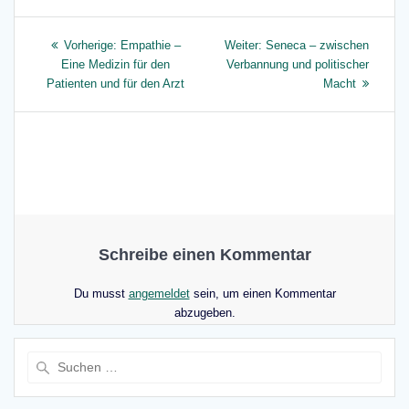
Beitragsnavigation
Vorheriger
Nächster
Vorherige:
Empathie –
Weiter:
Seneca – zwischen
Beitrag:
Beitrag:
Eine Medizin für den
Verbannung und politischer
Patienten und für den Arzt
Macht
Schreibe einen Kommentar
Du musst
angemeldet
sein, um einen Kommentar
abzugeben.
Suche
nach: