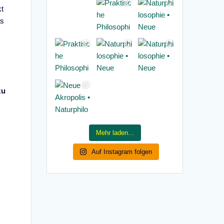
kt
as
zu
Mehr laden...
Auf Instagram folgen