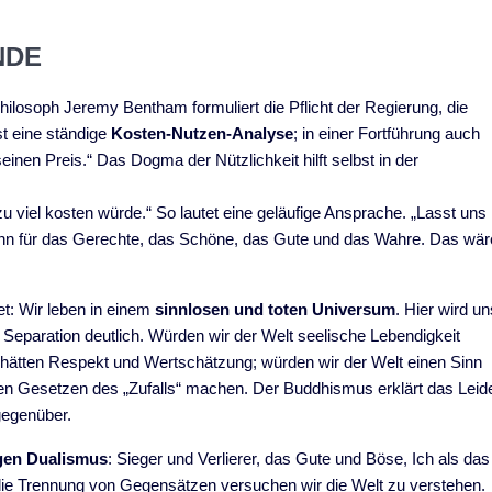
NDE
hilosoph Jeremy Bentham formuliert die Pflicht der Regierung, die
t eine ständige
Kosten-Nutzen-Analyse
; in einer Fortführung auch
en Preis.“ Das Dogma der Nützlichkeit hilft selbst in der
zu viel kosten würde.“ So lautet eine geläufige Ansprache. „Lasst uns
n für das Gerechte, das Schöne, das Gute und das Wahre. Das wär
t: Wir leben in einem
sinnlosen und toten Universum
. Hier wird un
 Separation deutlich. Würden wir der Welt seelische Lebendigkeit
, hätten Respekt und Wertschätzung; würden wir der Welt einen Sinn
en Gesetzen des „Zufalls“ machen. Der Buddhismus erklärt das Leid
gegenüber.
gen Dualismus
: Sieger und Verlierer, das Gute und Böse, Ich als das
 die Trennung von Gegensätzen versuchen wir die Welt zu verstehen.