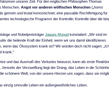
 Phänomen unserer Zeit. Für den englischen Philosophen Thomas
des Menschen.
Angst vor anderen wölfischen Menschen
(„homo
 als gemein und brutal kennzeichnet; eine passable Rechtfertigung für
amtes technologische Programm der Kontrolle; Kontrolle über die bö
iologe und Nobelpreisträger
Jaques Monod
konstatiert: „Wir sind im
iv die heilende Kraft der Einheit, wenn wir uns damit identifizieren.
e, wenn das Ökosystem krank ist? Wir würden doch nicht sagen: „Ic
d krank.“
rise und das Ausmaß des Verlustes bewusst, kann als erste Reaktio
 Jenseits der Verzweiflung liegt der Drang, das Leben in die Schönhe
 die schönere Welt, von der unsere Herzen uns sagen, dass sie mögl
 das einzig sinnvolle Leben ein außergewöhnliches Leben.