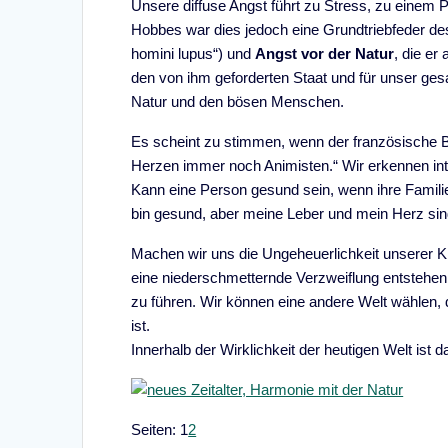
Unsere diffuse Angst führt zu Stress, zu einem
Hobbes war dies jedoch eine Grundtriebfeder 
homini lupus“) und
Angst vor der Natur
, die er
den von ihm geforderten Staat und für unser ges
Natur und den bösen Menschen.
Es scheint zu stimmen, wenn der französische B
Herzen immer noch Animisten.“ Wir erkennen intuit
Kann eine Person gesund sein, wenn ihre Famili
bin gesund, aber meine Leber und mein Herz sin
Machen wir uns die Ungeheuerlichkeit unserer K
eine niederschmetternde Verzweiflung entstehen.
zu führen. Wir können eine andere Welt wählen,
ist.
Innerhalb der Wirklichkeit der heutigen Welt ist
Seite
,
Seite
Seiten:
1
2