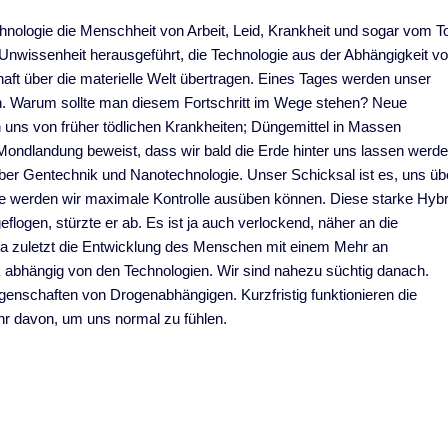
hnologie die Menschheit von Arbeit, Leid, Krankheit und sogar vom T
 Unwissenheit herausgeführt, die Technologie aus der Abhängigkeit v
haft über die materielle Welt übertragen. Eines Tages werden unser
ein. Warum sollte man diesem Fortschritt im Wege stehen? Neue
n uns von früher tödlichen Krankheiten; Düngemittel in Massen
 Mondlandung beweist, dass wir bald die Erde hinter uns lassen werd
über Gentechnik und Nanotechnologie. Unser Schicksal ist es, uns üb
ie werden wir maximale Kontrolle ausüben können. Diese starke Hybr
flogen, stürzte er ab. Es ist ja auch verlockend, näher an die
Da zuletzt die Entwicklung des Menschen mit einem Mehr an
k abhängig von den Technologien. Wir sind nahezu süchtig danach.
Eigenschaften von Drogenabhängigen. Kurzfristig funktionieren die
hr davon, um uns normal zu fühlen.