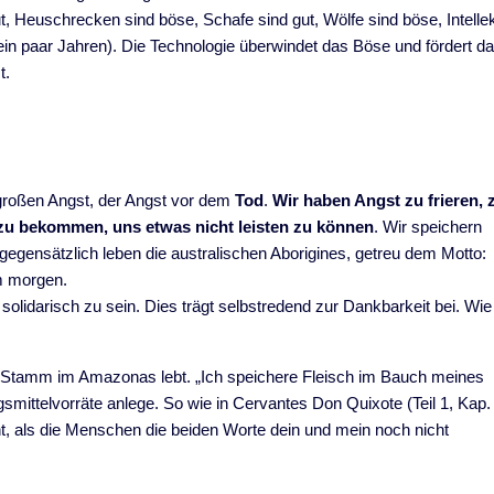
ut, Heuschrecken sind böse, Schafe sind gut, Wölfe sind böse, Intelle
 ein paar Jahren). Die Technologie überwindet das Böse und fördert d
t.
r großen Angst, der Angst vor dem
Tod
.
Wir haben Angst zu frieren, 
 zu bekommen, uns etwas nicht leisten zu können
. Wir speichern
egensätzlich leben die australischen Aborigines, getreu dem Motto:
um morgen.
olidarisch zu sein. Dies trägt selbstredend zur Dankbarkeit bei. Wie
nem Stamm im Amazonas lebt. „Ich speichere Fleisch im Bauch meines
gsmittelvorräte anlege. So wie in Cervantes Don Quixote (Teil 1, Kap.
ht, als die Menschen die beiden Worte dein und mein noch nicht