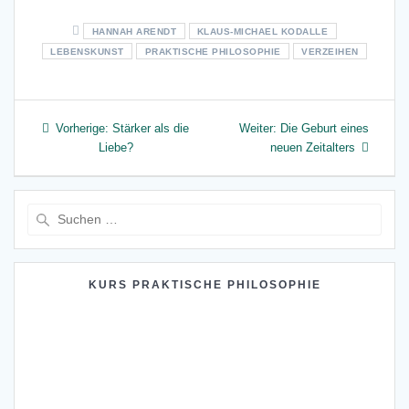
HANNAH ARENDT
KLAUS-MICHAEL KODALLE
LEBENSKUNST
PRAKTISCHE PHILOSOPHIE
VERZEIHEN
Beitragsnavigation
Vorheriger
Nächster
Vorherige:
Stärker als die
Weiter:
Die Geburt eines
Beitrag:
Beitrag:
Liebe?
neuen Zeitalters
Suche
nach:
KURS PRAKTISCHE PHILOSOPHIE