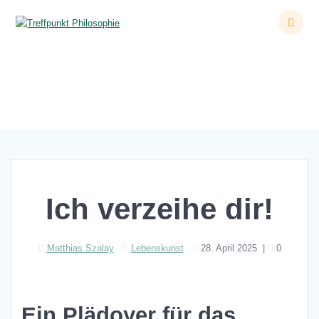
Zum
Inhalt
springen
Ich verzeihe dir!
Ich verzeihe dir!
Matthias Szalay
Lebenskunst
28. April 2025
|
0
Ein Plädoyer für das