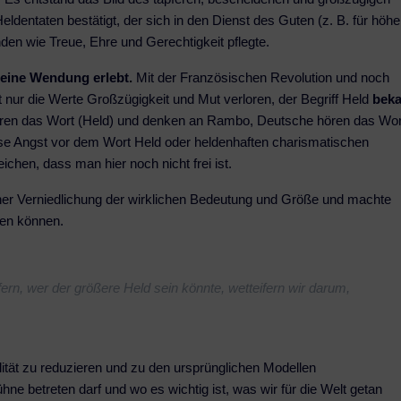
eldentaten bestätigt, der sich in den Dienst des Guten (z. B. für höhe
den wie Treue, Ehre und Gerechtigkeit pflegte.
f eine Wendung erlebt.
Mit der Französischen Revolution und noch
ht nur die Werte Großzügigkeit und Mut verloren, der Begriff Held
bek
ören das Wort (Held) und denken an Rambo, Deutsche hören das Wor
e Angst vor dem Wort Held oder heldenhaften charismatischen
eichen, dass man hier noch nicht frei ist.
iner Verniedlichung der wirklichen Bedeutung und Größe und machte
gen können.
ern, wer der größere Held sein könnte, wetteifern wir darum,
ität zu reduzieren und zu den ursprünglichen Modellen
ne betreten darf und wo es wichtig ist, was wir für die Welt getan