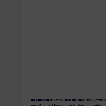
Im Mittelalter verlor sich die Idee des Gött
und Mut
, die Menschen in Helden verwandelten