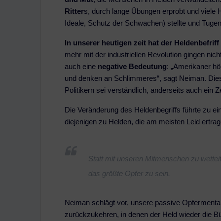
Ritter
s, durch lange Übungen erprobt und viele H
Ideale, Schutz der Schwachen) stellte und Tugen
In unserer heutigen zeit hat der Heldenbefrif
mehr mit der industriellen Revolution gingen nic
auch eine
negative Bedeutung
: „Amerikaner h
und denken an Schlimmeres“, sagt Neiman. Dies
Politikern sei verständlich, anderseits auch ein Z
Die Veränderung des Heldenbegriffs führte zu e
diejenigen zu Helden, die am meisten Leid ertra
Statt mit unseren Mitmenschen zu wetteif
das größte Opfer zu sein.
Neiman schlägt vor, unsere passive Opfermental
zurückzukehren, in denen der Held wieder die Büh