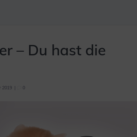
er – Du hast die
r 2019
|
0