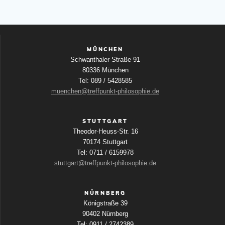
MÜNCHEN
Schwanthaler Straße 91
80336 München
Tel: 089 / 5428585
muenchen@treffpunkt-philosophie.de
STUTTGART
Theodor-Heuss-Str. 16
70174 Stuttgart
Tel: 0711 / 6159978
stuttgart@treffpunkt-philosophie.de
NÜRNBERG
Königstraße 39
90402 Nürnberg
Tel: 0911 / 2742389