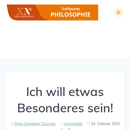
Zum
Inhalt
springen
Ich will etwas Besonderes sein!
Ich will etwas
Besonderes sein!
Delia Steinberg Guzman
Soziopolitik
24. Februar 2019
|
0