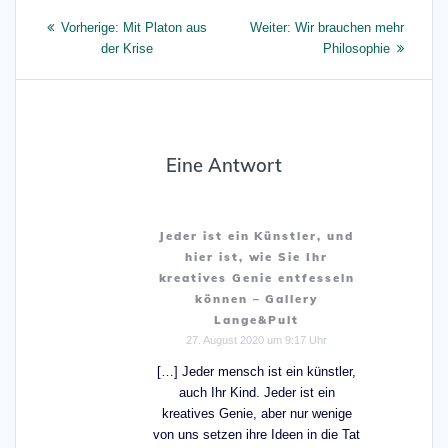
Beitragsnavigation
Vorheriger
Nächster
Vorherige:
Mit Platon aus
Weiter:
Wir brauchen mehr
Beitrag:
Beitrag:
der Krise
Philosophie
Eine Antwort
Jeder ist ein Künstler, und
hier ist, wie Sie Ihr
kreatives Genie entfesseln
können – Gallery
Lange&Pult
27. August 2020 um 9:17 Uhr
[…] Jeder mensch ist ein künstler,
auch Ihr Kind. Jeder ist ein
kreatives Genie, aber nur wenige
von uns setzen ihre Ideen in die Tat