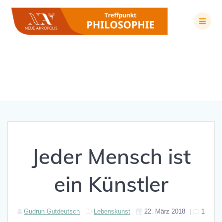
Zum
Inhalt
springen
Jeder Mensch ist ein Künstler
Jeder Mensch ist
ein Künstler
Gudrun Gutdeutsch
Lebenskunst
22. März 2018
|
1