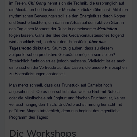
im Freien.
Chi Gong
nennt sich die Technik, die ursprünglich auf
die Meditation buddhistischer Mönche zurückzuführen ist. Mit ihren
rhythmischen Bewegungen soll sie den Energiefluss durch Körper
und Geist erleichtern, um dann im Artussaal dem aktiven Start in
den Tag einen Moment der Ruhe in gemeinsamer
Meditation
folgen lassen. Ganz der Idee des Gedankenaustausches folgend
wird anschließend, noch vor dem Frühstück,
über das
Tagesmotto
diskutiert. Kaum zu glauben, dass zu diesem
Zeitpunkt schon produktive Gespräche möglich sein sollen?
Tatsächlich funktioniert es jedoch meistens. Vielleicht ist es auch
ein bisschen die Vorfreude auf das Essen, die unsere Philosophen
zu Höchstleistungen anstachelt.
Man merkt schnell, dass das Frühstück auf Camelot hoch
angesehen ist. Ob es nun schlicht das weiche Brot mit Nutella
oder die Müslischale mit Joghurt und frischen Früchten ist, keiner
verlässt hungrig den Tisch. Und Aufbruchstimmung herrscht mit
gefülltem Magen tatsächlich, denn nun beginnt das eigentliche
Programm des Tages:
Die Workshops