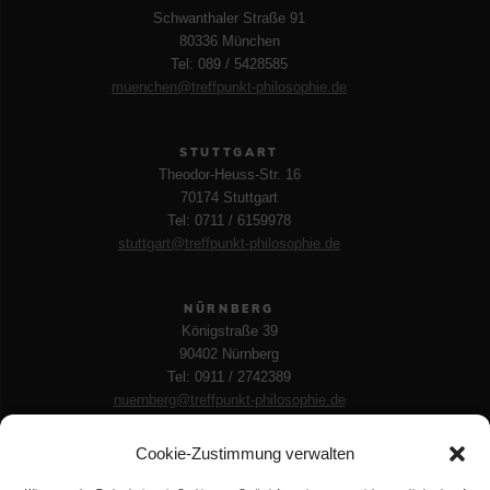
Schwanthaler Straße 91
80336 München
Tel: 089 / 5428585
muenchen@treffpunkt-philosophie.de
STUTTGART
Theodor-Heuss-Str. 16
70174 Stuttgart
Tel: 0711 / 6159978
stuttgart@treffpunkt-philosophie.de
NÜRNBERG
Königstraße 39
90402 Nürnberg
Tel: 0911 / 2742389
nuernberg@treffpunkt-philosophie.de
LEIPZIG
Käthe-Kollwitz-Str. 113
Cookie-Zustimmung verwalten
04109 Leipzig
Tel: 0160 / 3467 585