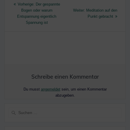
Beitragsnavigation
Vorheriger
Vorherige:
Der gespannte
Beitrag:
Nächster
Bogen oder warum
Weiter:
Meditation auf den
Beitrag:
Entspannung eigentlich
Punkt gebracht
Spannung ist
Schreibe einen Kommentar
Du musst
angemeldet
sein, um einen Kommentar
abzugeben.
Suche
nach: