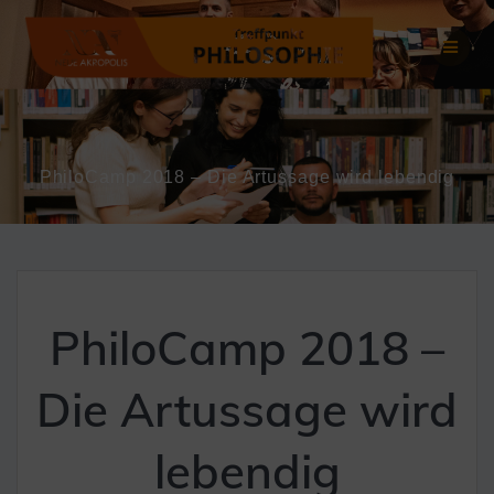
Zum
Inhalt
springen
PhiloCamp 2018 – Die Artussage wird lebendig
PhiloCamp 2018 –
Die Artussage wird
lebendig