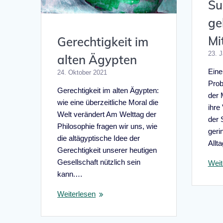
Su
ge
Mi
Gerechtigkeit im
23. 
alten Ägypten
Eine
24. Oktober 2021
Prob
Gerechtigkeit im alten Ägypten:
der 
wie eine überzeitliche Moral die
ihre
Welt verändert Am Welttag der
der S
Philosophie fragen wir uns, wie
geri
die altägyptische Idee der
Allt
Gerechtigkeit unserer heutigen
Gesellschaft nützlich sein
Weit
kann.…
Weiterlesen