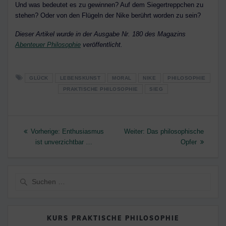
Und was bedeutet es zu gewinnen? Auf dem Siegertreppchen zu
stehen? Oder von den Flügeln der Nike berührt worden zu sein?
Dieser Artikel wurde in der Ausgabe Nr. 180 des Magazins
Abenteuer Philosophie
veröffentlicht.
GLÜCK
LEBENSKUNST
MORAL
NIKE
PHILOSOPHIE
PRAKTISCHE PHILOSOPHIE
SIEG
Beitragsnavigation
Vorheriger
Nächster
Vorherige:
Enthusiasmus
Weiter:
Das philosophische
Beitrag:
Beitrag:
ist unverzichtbar …
Opfer
Suche
nach:
KURS PRAKTISCHE PHILOSOPHIE