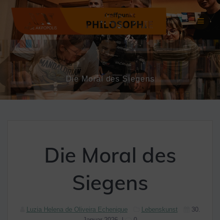
Zum
Inhalt
springen
Die Moral des Siegens
Die Moral des
Siegens
Luzia Helena de Oliveira Echenique
Lebenskunst
30.
Januar 2026
|
0