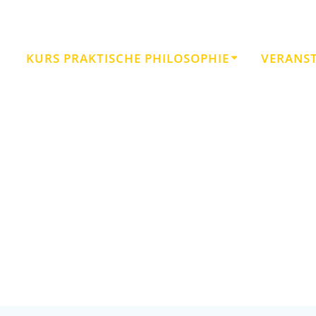
KURS PRAKTISCHE PHILOSOPHIE
VERANS
l – eine Erziehung für die Verän