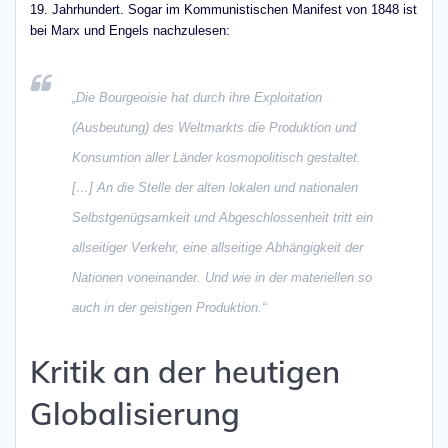
19. Jahrhundert. Sogar im Kommunistischen Manifest von 1848 ist
bei Marx und Engels nachzulesen:
„Die Bourgeoisie hat durch ihre Exploitation
(Ausbeutung) des Weltmarkts die Produktion und
Konsumtion aller Länder kosmopolitisch gestaltet.
[…] An die Stelle der alten lokalen und nationalen
Selbstgenügsamkeit und Abgeschlossenheit tritt ein
allseitiger Verkehr, eine allseitige Abhängigkeit der
Nationen voneinander. Und wie in der materiellen so
auch in der geistigen Produktion.“
Kritik an der heutigen
Globalisierung