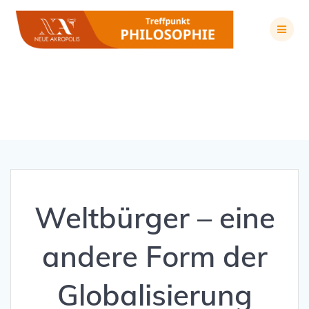
Zum
Inhalt
springen
Weltbürger – eine andere Form der Globalisierung
Weltbürger – eine
andere Form der
Globalisierung