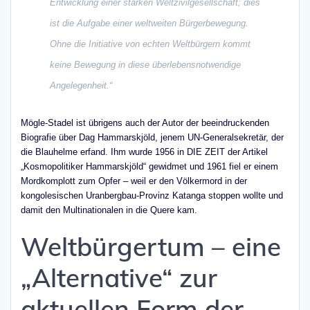
Entwicklung einer starken Weltzivilgesellschaft; dies
ist die Aufgabe einer weltweiten Bürgerbewegung.
Ohne die Initiative von echten Weltbürgern kommt
keine Bewegung in diese überlebensnotwendige
Angelegenheit.“
Mögle-Stadel ist übrigens auch der Autor der beeindruckenden
Biografie über Dag Hammarskjöld, jenem UN-Generalsekretär, der
die Blauhelme erfand. Ihm wurde 1956 in DIE ZEIT der Artikel
„Kosmopolitiker Hammarskjöld“ gewidmet und 1961 fiel er einem
Mordkomplott zum Opfer – weil er den Völkermord in der
kongolesischen Uranbergbau-Provinz Katanga stoppen wollte und
damit den Multinationalen in die Quere kam.
Weltbürgertum – eine
„Alternative“ zur
aktuellen Form der