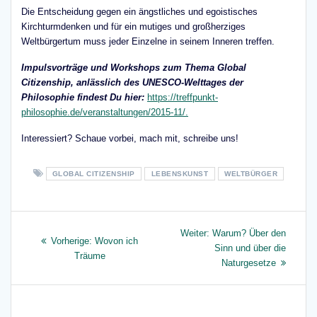
Die Entscheidung gegen ein ängstliches und egoistisches
Kirchturmdenken und für ein mutiges und großherziges
Weltbürgertum muss jeder Einzelne in seinem Inneren treffen.
Impulsvorträge und Workshops zum Thema Global
Citizenship, anlässlich des UNESCO-Welttages der
Philosophie findest Du hier:
https://treffpunkt-
philosophie.de/veranstaltungen/2015-11/.
Interessiert? Schaue vorbei, mach mit, schreibe uns!
GLOBAL CITIZENSHIP
LEBENSKUNST
WELTBÜRGER
Beitragsnavigation
Nächster
Weiter:
Warum? Über den
Vorheriger
Vorherige:
Wovon ich
Beitrag:
Sinn und über die
Beitrag:
Träume
Naturgesetze