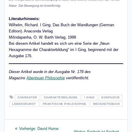
Natur. Die Bewegung ist kreisförmig.
Literaturhinweis:
Wilhelm, Richard. I Ging. Das Buch der Wandlungen (German
Edition). Anaconda Verlag
Milindapanha, O. W. Barth Verlag, 1998
Bei diesem Artikel handelt es sich um eine Serie der „Neun
Hexagramme der Charakterbildung“ im I Ging, beginnend mit der
Ausgabe 176.
Dieser Artikel wurde in der Ausgabe Nr. 178 des
Magazins
Abenteuer Philosophie
veröffentlicht.
CHARAKTER
CHARAKTERBILDUNG
I GING
KONFUZIUS
LEBENSKUNST
PRAKTISCHE PHILOSOPHIE
WEISHEITSBUCH
Beitragsnavigation
Vorheriger
Vorherige:
David Hume:
Nächster
Weiter:
Freiheit ist Freiheit