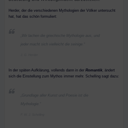
Herder, der die verschiedenen Mythologien der Völker untersucht
hat, hat das schön formuliert:
„Wir lachen die griechische Mythologie aus, und
jeder macht sich vielleicht die seinige.“
J. G. Herder
In der späten Aufklärung, vollends dann in der
Romantik
, ändert
sich die Einstellung zum Mythos immer mehr. Schelling sagt dazu:
„Grundlage aller Kunst und Poesie ist die
Mythologie.“
F. W. J. Schelling