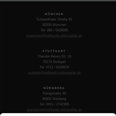
MÜNCHEN
Schwanthaler Straße 91
80336 München
Tel: 089 / 5428585
muenchen@treffpunkt-philosophie.de
STUTTGART
Theodor-Heuss-Str. 16
70174 Stuttgart
Tel: 0711 / 6159978
stuttgart@treffpunkt-philosophie.de
NÜRNBERG
Königstraße 39
90402 Nürnberg
Tel: 0911 / 2742389
nuernberg@treffpunkt-philosophie.de
LEIPZIG