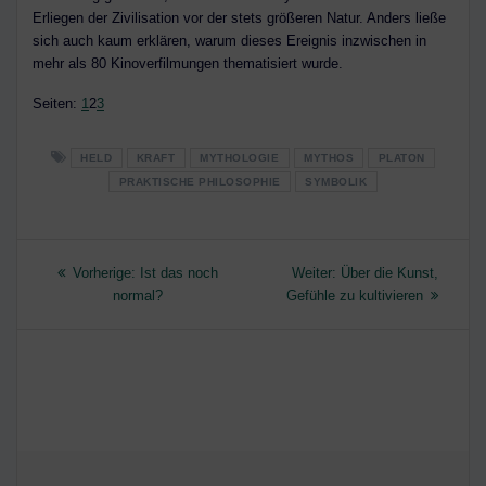
Erliegen der Zivilisation vor der stets größeren Natur. Anders ließe
sich auch kaum erklären, warum dieses Ereignis inzwischen in
mehr als 80 Kinoverfilmungen thematisiert wurde.
Seite
,
Seite
,
Seite
Seiten:
1
2
3
HELD
KRAFT
MYTHOLOGIE
MYTHOS
PLATON
PRAKTISCHE PHILOSOPHIE
SYMBOLIK
Beitragsnavigation
Vorheriger
Nächster
Vorherige:
Ist das noch
Weiter:
Über die Kunst,
Beitrag:
Beitrag:
normal?
Gefühle zu kultivieren