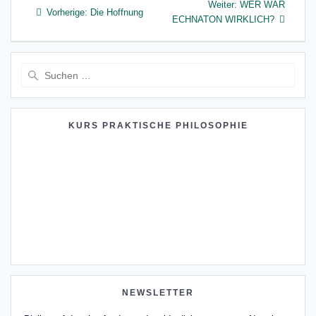
Nächster
Weiter:
WER WAR
Vorheriger
Vorherige:
Die Hoffnung
Beitrag:
ECHNATON WIRKLICH?
Beitrag:
Suche
nach:
KURS PRAKTISCHE PHILOSOPHIE
NEWSLETTER