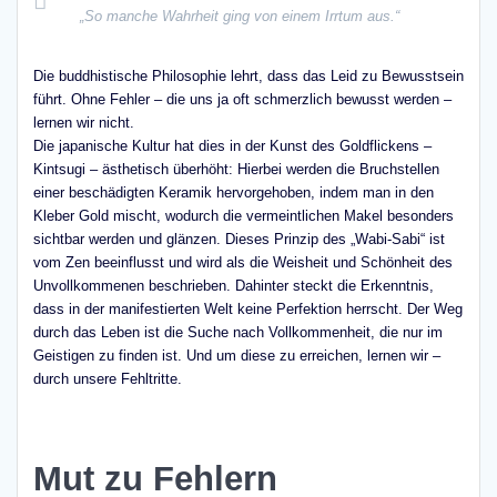
„So manche Wahrheit ging von einem Irrtum aus.“
Die buddhistische Philosophie lehrt, dass das Leid zu Bewusstsein
führt. Ohne Fehler – die uns ja oft schmerzlich bewusst werden –
lernen wir nicht.
Die japanische Kultur hat dies in der Kunst des Goldflickens –
Kintsugi – ästhetisch überhöht: Hierbei werden die Bruchstellen
einer beschädigten Keramik hervorgehoben, indem man in den
Kleber Gold mischt, wodurch die vermeintlichen Makel besonders
sichtbar werden und glänzen. Dieses Prinzip des „Wabi-Sabi“ ist
vom Zen beeinflusst und wird als die Weisheit und Schönheit des
Unvollkommenen beschrieben. Dahinter steckt die Erkenntnis,
dass in der manifestierten Welt keine Perfektion herrscht. Der Weg
durch das Leben ist die Suche nach Vollkommenheit, die nur im
Geistigen zu finden ist. Und um diese zu erreichen, lernen wir –
durch unsere Fehltritte.
Mut zu Fehlern