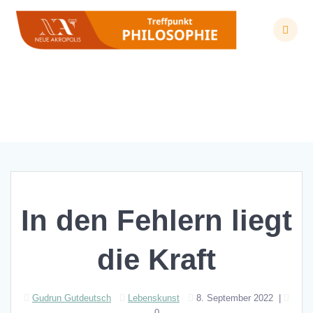
Zum
Inhalt
springen
In den Fehlern liegt die Kraft
In den Fehlern liegt
die Kraft
Gudrun Gutdeutsch
Lebenskunst
8. September 2022
|
0