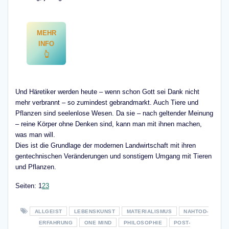
MEHR
INFO
👆
Und Häretiker werden heute – wenn schon Gott sei Dank nicht
mehr verbrannt – so zumindest gebrandmarkt. Auch Tiere und
Pflanzen sind seelenlose Wesen. Da sie – nach geltender Meinung
– reine Körper ohne Denken sind, kann man mit ihnen machen,
was man will.
Dies ist die Grundlage der modernen Landwirtschaft mit ihren
gentechnischen Veränderungen und sonstigem Umgang mit Tieren
und Pflanzen.
Seite
,
Seite
,
Seite
Seiten:
1
2
3
ALLGEIST
LEBENSKUNST
MATERIALISMUS
NAHTOD-
ERFAHRUNG
ONE MIND
PHILOSOPHIE
POST-