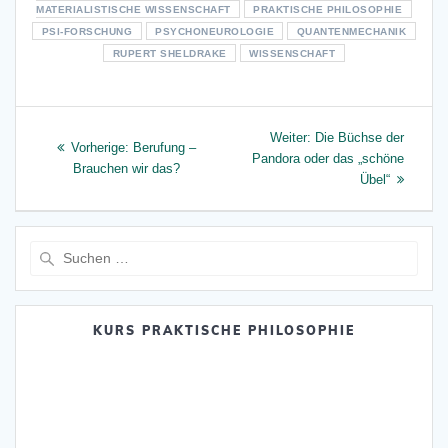
MATERIALISTISCHE WISSENSCHAFT
PRAKTISCHE PHILOSOPHIE
PSI-FORSCHUNG
PSYCHONEUROLOGIE
QUANTENMECHANIK
RUPERT SHELDRAKE
WISSENSCHAFT
Beitragsnavigation
Nächster
Weiter:
Die Büchse der
Vorheriger
Vorherige:
Berufung –
Beitrag:
Pandora oder das „schöne
Beitrag:
Brauchen wir das?
Übel“
Suche
nach:
KURS PRAKTISCHE PHILOSOPHIE