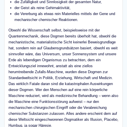
die Zufälligkeit und Sinnlosigkeit der gesamten Natur,
der Geist als reine Gehirnaktivität,
die Vererbung als etwas rein Materielles mittels der Gene und
mechanischer chemischer Reaktionen.
Obwohl die Wissenschaft selbst, beispielsweise mit der
Quantenmechanik, diese Dogmen bereits überholt hat, obwohl die
mechanistische, materialistische Sicht keinerlei Beweisgrundlage
hat, sondern rein auf Glaubensgrundsätzen basiert, obwohl es weit
sinnvoller wäre, das Universum, unser Sonnensystem und unsere
Erde als lebendigen Organismus zu betrachten, dem ein
Entwicklungsziel innewohnt, anstatt als eine ziellos
herumtreibende Zufalls-Maschine, wurden diese Dogmen zur
Standardweltsicht in Politik, Erziehung, Wirtschaft und Medizin.
Das wirklich Fatale daran sind die katastrophalen Auswirkungen
dieser Dogmen. Wer den Menschen auf eine rein körperliche
Maschine reduziert, wird als medizinische Behandlung – wenn also
die Maschine eine Funktionsstörung aufweist – nur den
mechanischen chirurgischen Eingriff oder die Verabreichung
chemischer Substanzen zulassen. Alles andere erscheint dem auf
diese Weltsicht eingeschworenen Dogmatiker als Illusion, Placebo,
Humbug, ja sogar Häresie.