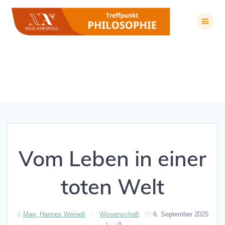
Zum
Inhalt
springen
Vom Leben in einer toten Welt
Vom Leben in einer
toten Welt
Mag. Hannes Weinelt
Wissenschaft
6. September 2025
|
0