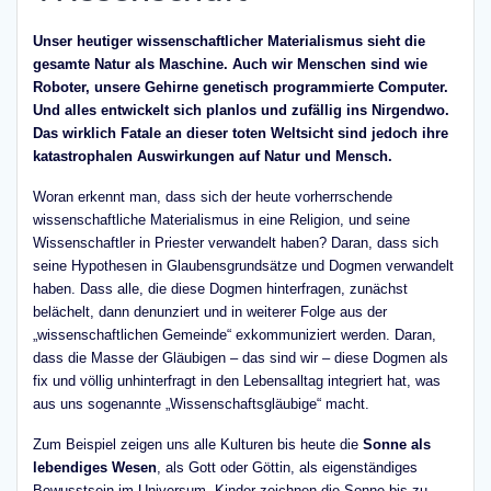
Unser heutiger wissenschaftlicher Materialismus sieht die
gesamte Natur als Maschine. Auch wir Menschen sind wie
Roboter, unsere Gehirne genetisch programmierte Computer.
Und alles entwickelt sich planlos und zufällig ins Nirgendwo.
Das wirklich Fatale an dieser toten Weltsicht sind jedoch ihre
katastrophalen Auswirkungen auf Natur und Mensch.
Woran erkennt man, dass sich der heute vorherrschende
wissenschaftliche Materialismus in eine Religion, und seine
Wissenschaftler in Priester verwandelt haben? Daran, dass sich
seine Hypothesen in Glaubensgrundsätze und Dogmen verwandelt
haben. Dass alle, die diese Dogmen hinterfragen, zunächst
belächelt, dann denunziert und in weiterer Folge aus der
„wissenschaftlichen Gemeinde“ exkommuniziert werden. Daran,
dass die Masse der Gläubigen – das sind wir – diese Dogmen als
fix und völlig unhinterfragt in den Lebensalltag integriert hat, was
aus uns sogenannte „Wissenschaftsgläubige“ macht.
Zum Beispiel zeigen uns alle Kulturen bis heute die
Sonne als
lebendiges Wesen
, als Gott oder Göttin, als eigenständiges
Bewusstsein im Universum. Kinder zeichnen die Sonne bis zu