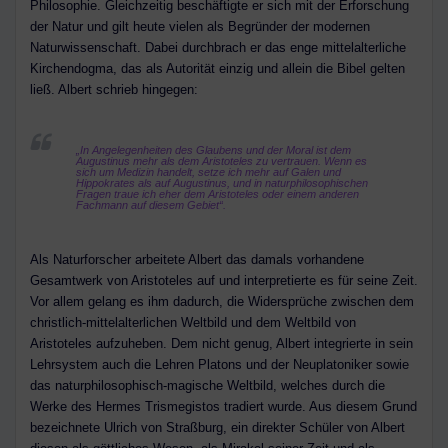
Philosophie. Gleichzeitig beschäftigte er sich mit der Erforschung
der Natur und gilt heute vielen als Begründer der modernen
Naturwissenschaft. Dabei durchbrach er das enge mittelalterliche
Kirchendogma, das als Autorität einzig und allein die Bibel gelten
ließ. Albert schrieb hingegen:
„In Angelegenheiten des Glaubens und der Moral ist dem
Augustinus mehr als dem Aristoteles zu vertrauen. Wenn es
sich um Medizin handelt, setze ich mehr auf Galen und
Hippokrates als auf Augustinus, und in naturphilosophischen
Fragen traue ich eher dem Aristoteles oder einem anderen
Fachmann auf diesem Gebiet“.
Als Naturforscher arbeitete Albert das damals vorhandene
Gesamtwerk von Aristoteles auf und interpretierte es für seine Zeit.
Vor allem gelang es ihm dadurch, die Widersprüche zwischen dem
christlich-mittelalterlichen Weltbild und dem Weltbild von
Aristoteles aufzuheben. Dem nicht genug, Albert integrierte in sein
Lehrsystem auch die Lehren Platons und der Neuplatoniker sowie
das naturphilosophisch-magische Weltbild, welches durch die
Werke des Hermes Trismegistos tradiert wurde. Aus diesem Grund
bezeichnete Ulrich von Straßburg, ein direkter Schüler von Albert