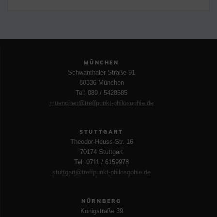
MÜNCHEN
Schwanthaler Straße 91
80336 München
Tel: 089 / 5428585
muenchen@treffpunkt-philosophie.de
STUTTGART
Theodor-Heuss-Str. 16
70174 Stuttgart
Tel: 0711 / 6159978
stuttgart@treffpunkt-philosophie.de
NÜRNBERG
Königstraße 39