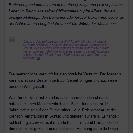
Bedeutung und dominierten damit das geistige und philosophische
Leben im Reich. Mit seiner Philosophie knüpfte Albert, der als
einziger Philosoph den Beinamen „der Große“ bekommen sollte, an
die Antike an und begründete erneut die Würde des Menschen.
„Unsere Vernunft betrachtet die Metaphysik nicht, insoweit
sie menschlich ist, sondern insofern sie etwas Göttliches in
uns ist. Wie Hermes Trismegistos treffend in dem Buch sagt,
das er über den Gott der Götter für seinen Freund Asclepius
schrieb, ist der Mensch
das Bindeglied
zwischen Gott und
der Welt.“
[1]
Die menschliche Vernunft ist also göttliche Vernunft. Der Mensch
kann damit das Beste in sich zur Geburt bringen und auch eine
bessere Welt gestalten.
Was für ein Kontrast zum bis dahin herrschenden christlich-
mittelalterlichen Menschenbild, das Papst Innozenz im 12.
Jahrhundert so auf den Punkt bringt: „Aus Erde geformt ist der
Mensch, empfangen in Schuld und geboren zur Pein. Er handelt
schlecht, gleichwohl es ihm verboten ist, er verübt Schändliches,
das sich nicht geziemt und setzt seine Hoffnung auf eitle Dinge,