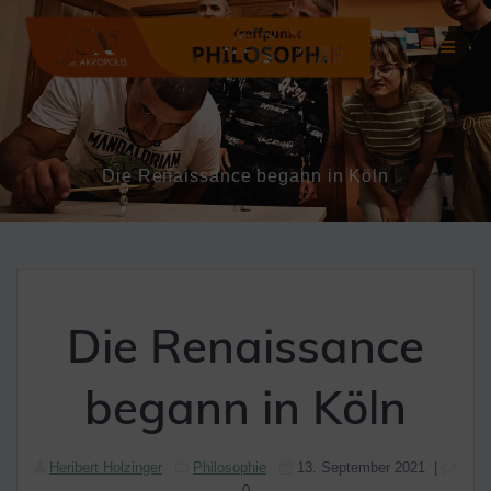
Zum
Inhalt
springen
Die Renaissance begann in Köln
Die Renaissance
begann in Köln
Heribert Holzinger
Philosophie
13. September 2021
|
0