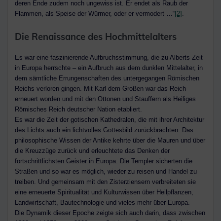
deren Ende zudem noch ungewiss ist. Er endet als Raub der
Flammen, als Speise der Würmer, oder er vermodert …“
[2]
.
Die Renaissance des Hochmittelalters
Es war eine faszinierende Aufbruchsstimmung, die zu Alberts Zeit
in Europa herrschte – ein Aufbruch aus dem dunklen Mittelalter, in
dem sämtliche Errungenschaften des untergegangen Römischen
Reichs verloren gingen. Mit Karl dem Großen war das Reich
erneuert worden und mit den Ottonen und Stauffern als Heiliges
Römisches Reich deutscher Nation etabliert.
Es war die Zeit der gotischen Kathedralen, die mit ihrer Architektur
des Lichts auch ein lichtvolles Gottesbild zurückbrachten. Das
philosophische Wissen der Antike kehrte über die Mauren und über
die Kreuzzüge zurück und erleuchtete das Denken der
fortschrittlichsten Geister in Europa. Die Templer sicherten die
Straßen und so war es möglich, wieder zu reisen und Handel zu
treiben. Und gemeinsam mit den Zisterziensern verbreiteten sie
eine erneuerte Spiritualität und Kulturwissen über Heilpflanzen,
Landwirtschaft, Bautechnologie und vieles mehr über Europa.
Die Dynamik dieser Epoche zeigte sich auch darin, dass zwischen