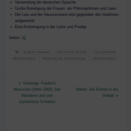
Verwendung der deutschen Sprache
Große Beteiligung der Frauen: als Philosophinnen und Laien
Der Laie und der Hausverstand wird gegenüber den Gelehrten
aufgewertet
Eine Anstrengung in der Lehre und Predigt
Seite
,
Seite
Seiten:
1
2
ALBERT MAGNUS
DEUTSCHE MYSTIK
ITALIENISCHE
RENAISSANCE
PRAKTISCHE PHILOSOPHIE
RENAISSANCE
Beitragsnavigation
Vorheriger
Vorherige:
Friedrich
Beitrag:
Nächster
Nietzsche (1844–1900): Der
Weiter:
Die Einheit in der
Beitrag:
Wanderer und sein
Vielfalt
mysteriöser Schatten