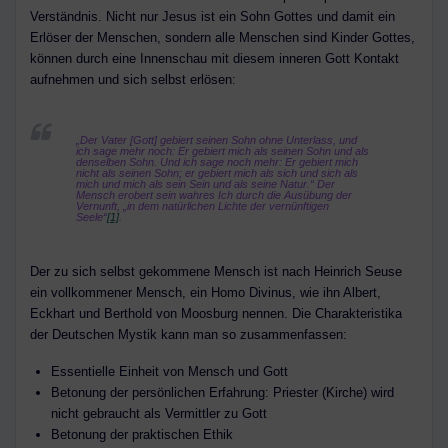
Verständnis. Nicht nur Jesus ist ein Sohn Gottes und damit ein
Erlöser der Menschen, sondern alle Menschen sind Kinder Gottes,
können durch eine Innenschau mit diesem inneren Gott Kontakt
aufnehmen und sich selbst erlösen:
„Der Vater [Gott] gebiert seinen Sohn ohne Unterlass, und
ich sage mehr noch: Er gebiert mich als seinen Sohn und als
denselben Sohn. Und ich sage noch mehr: Er gebiert mich
nicht als seinen Sohn; er gebiert mich als sich und sich als
mich und mich als sein Sein und als seine Natur.“ Der
Mensch erobert sein wahres Ich durch die Ausübung der
Vernunft, „in dem natürlichen Lichte der vernünftigen
Seele“
[1]
.
Der zu sich selbst gekommene Mensch ist nach Heinrich Seuse
ein vollkommener Mensch, ein Homo Divinus, wie ihn Albert,
Eckhart und Berthold von Moosburg nennen. Die Charakteristika
der Deutschen Mystik kann man so zusammenfassen:
Essentielle Einheit von Mensch und Gott
Betonung der persönlichen Erfahrung: Priester (Kirche) wird
nicht gebraucht als Vermittler zu Gott
Betonung der praktischen Ethik