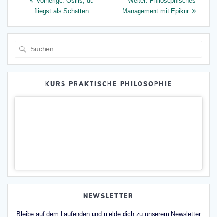
Vorheriger
Nächster
Vorherige:
Osiris, du
Weiter:
Philosophisches
Beitrag:
Beitrag:
fliegst als Schatten
Management mit Epikur
Suche
nach:
KURS PRAKTISCHE PHILOSOPHIE
NEWSLETTER
Bleibe auf dem Laufenden und melde dich zu unserem Newsletter