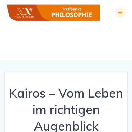
Zum
Inhalt
springen
Kairos – Vom Leben im richtigen Augenblick
Kairos – Vom Leben
im richtigen
Augenblick