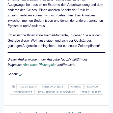
Ausgewogenheit des einen Extrems der Verschwendung und dem
anderen des Geizes. Einen anderen Aspekt der Ethik im
Zusammenleben können wir noch betrachten: Das Abwägen
zwischen meinen Bedürfnissen und denen der anderen, zwischen
Egoismus und Altruismus.
Ich wünsche Ihnen viele Kairos-Momente, in denen Sie aus dem
Getriebe dieser Welt aussteigen und sich der Qualität des
günstigen Augenblicks hingeben – für ein neues Zeitempfinden!
Dieser Artikel wurde in der Ausgabe Nr. 177 (2024) des
Magazins
Abenteuer Philosophie
veröffentlicht.
Seite
,
Seite
Seiten:
1
2
AUGENBLICK
HIER UND JETZT
KAIROS
KRONOS
LEBENSKUNST
PRAKTISCHE PHILOSOPHIE
ZEITQUALITÄT
Beitragsnavigation