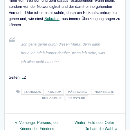
mehr vom Wunsch und dem daraus resultierenden Wahn leiten,
sondern von der Notwendigkeit und der damit einhergehenden
Vernunft. Oder ist es nicht schön, durch ein Einkaufszentrum zu
gehen und, wie einst
Sokrates
, aus innerer Überzeugung sagen zu
können:
„Ich gehe gerne durch diesen Markt, denn dann
freue ich mich immer darüber, wenn ich sehe, was
ich alles nicht brauche.“
Seite
,
Seite
Seiten:
1
2
EGOISMUS
KONSUM
MÄSSIGUNG
PRAKTISCHE
PHILOSOHIE
VERSTAND
Beitragsnavigation
Vorheriger
Nächster
Vorherige:
Perseus, der
Weiter:
Held oder Opfer –
Beitrag:
Beitrag:
Krieger des Friedens
Du hast die Wahl