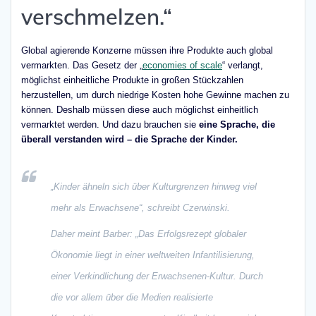
verschmelzen.“
Global agierende Konzerne müssen ihre Produkte auch global
vermarkten. Das Gesetz der „
economies of scale
“ verlangt,
möglichst einheitliche Produkte in großen Stückzahlen
herzustellen, um durch niedrige Kosten hohe Gewinne machen zu
können. Deshalb müssen diese auch möglichst einheitlich
vermarktet werden. Und dazu brauchen sie
eine Sprache, die
überall verstanden wird – die Sprache der Kinder.
„Kinder ähneln sich über Kulturgrenzen hinweg viel
mehr als Erwachsene“, schreibt Czerwinski.
Daher meint Barber: „Das Erfolgsrezept globaler
Ökonomie liegt in einer weltweiten Infantilisierung,
einer Verkindlichung der Erwachsenen-Kultur. Durch
die vor allem über die Medien realisierte