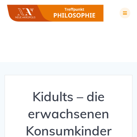
Zum
Inhalt
springen
Kidults – die erwachsenen Konsumkinder
Kidults – die
erwachsenen
Konsumkinder