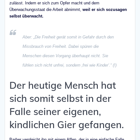
zulässt. Indem er sich zum Opfer macht und dem
Überwachungsstaat die Arbeit abnimmt,
weil er sich sozusagen
selbst überwacht.
Aber: „Die Freiheit gerät somit in Gefahr durch den
Missbrauch von Freiheit. Dabei spüren die
Menschen diesen Vorgang überhaupt nicht. Sie
fühlen sich nicht unfrei, sondern ‚frei wie Kinder’.“ (!)
Der heutige Mensch hat
sich somit selbst in der
Falle seiner eigenen,
kindlichen Gier gefangen.
Barber vergleicht ihn mit einem Affen, der in eine einfache Falle