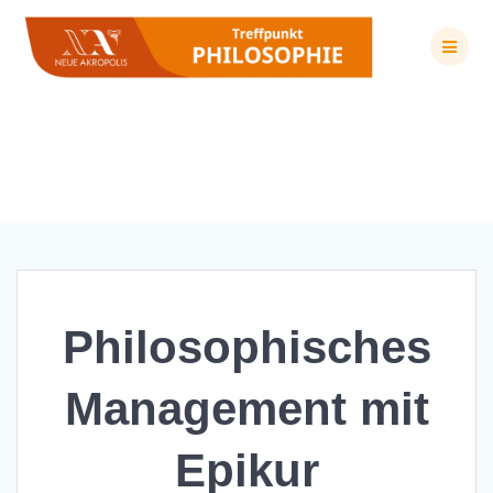
Zum
Inhalt
springen
Philosophisches Management mit Epikur
Philosophisches
Management mit
Epikur