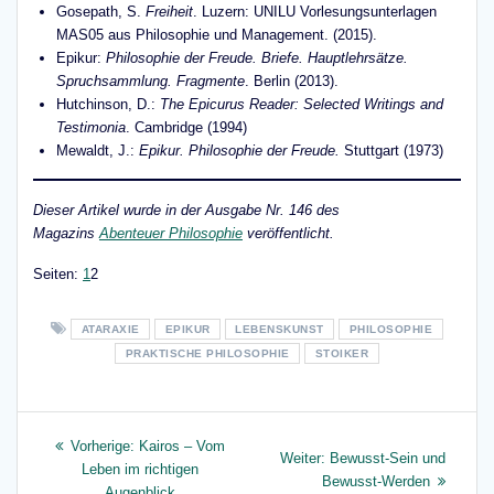
Gosepath, S.
Freiheit
. Luzern: UNILU Vorlesungsunterlagen
MAS05 aus Philosophie und Management. (2015).
Epikur:
Philosophie der Freude. Briefe. Hauptlehrsätze.
Spruchsammlung. Fragmente
. Berlin (2013).
Hutchinson, D.:
The Epicurus Reader: Selected Writings and
Testimonia
. Cambridge (1994)
Mewaldt, J.:
Epikur.
Philosophie der Freude.
Stuttgart (1973)
Dieser Artikel wurde in der Ausgabe Nr. 146 des
Magazins
Abenteuer Philosophie
veröffentlicht.
Seite
,
Seite
Seiten:
1
2
ATARAXIE
EPIKUR
LEBENSKUNST
PHILOSOPHIE
PRAKTISCHE PHILOSOPHIE
STOIKER
Beitragsnavigation
Vorheriger
Vorherige:
Kairos – Vom
Nächster
Weiter:
Bewusst-Sein und
Beitrag:
Leben im richtigen
Beitrag:
Bewusst-Werden
Augenblick