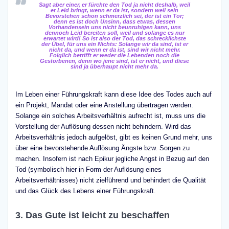
Sagt aber einer, er fürchte den Tod ja nicht deshalb, weil
er Leid bringt, wenn er da ist, sondern weil sein
Bevorstehen schon schmerzlich sei, der ist ein Tor;
denn es ist doch Unsinn, dass etwas, dessen
Vorhandensein uns nicht beunruhigen kann, uns
dennoch Leid bereiten soll, weil und solange es nur
erwartet wird! So ist also der Tod, das schrecklichste
der Übel, für uns ein Nichts: Solange wir da sind, ist er
nicht da, und wenn er da ist, sind wir nicht mehr.
Folglich betrifft er weder die Lebenden noch die
Gestorbenen, denn wo jene sind, ist er nicht, und diese
sind ja überhaupt nicht mehr da.
Im Leben einer Führungskraft kann diese Idee des Todes auch auf
ein Projekt, Mandat oder eine Anstellung übertragen werden.
Solange ein solches Arbeitsverhältnis aufrecht ist, muss uns die
Vorstellung der Auflösung dessen nicht behindern. Wird das
Arbeitsverhältnis jedoch aufgelöst, gibt es keinen Grund mehr, uns
über eine bevorstehende Auflösung Ängste bzw. Sorgen zu
machen. Insofern ist nach Epikur jegliche Angst in Bezug auf den
Tod (symbolisch hier in Form der Auflösung eines
Arbeitsverhältnisses) nicht zielführend und behindert die Qualität
und das Glück des Lebens einer Führungskraft.
3. Das Gute ist leicht zu beschaffen